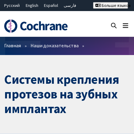
Русский
English
Español
فارسی
Больше языков
Français
Hrvatski
Deutsch
Bahasa Malaysia
ไทย
繁體中文
简体中文
Закрыть поиск ✖
Фильтры
Главная
Наши доказательства
Системы крепления
протезов на зубных
имплантах