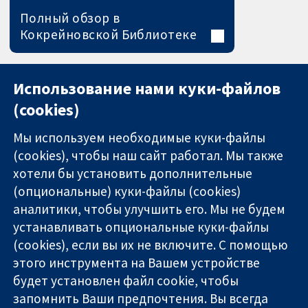
Полный обзор в
Кокрейновской Библиотеке
Использование нами куки-файлов
(cookies)
Мы используем необходимые куки-файлы
(cookies), чтобы наш сайт работал. Мы также
хотели бы установить дополнительные
(опциональные) куки-файлы (cookies)
аналитики, чтобы улучшить его. Мы не будем
11-13 Cavendish
Связаться с
устанавливать опциональные куки-файлы
Square
нами
(cookies), если вы их не включите. С помощью
Надёжные
London
Новости
этого инструмента на Вашем устройстве
доказательства
W1G 0AN
Пресс-
Информированные
будет установлен файл cookie, чтобы
United Kingdom
служба
решения
О нас
запомнить Ваши предпочтения. Вы всегда
Во благо