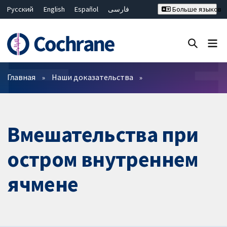
Русский
English
Español
فارسی
Больше языков
Français
Hrvatski
Deutsch
Bahasa Malaysia
ไทย
繁體中文
简体中文
Закрыть поиск ✖
Фильтры
Главная
Наши доказательства
Вмешательства при
остром внутреннем
ячмене