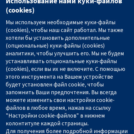
Использование нами куки-файлов
(cookies)
Мы используем необходимые куки-файлы
(cookies), чтобы наш сайт работал. Мы также
хотели бы установить дополнительные
(опциональные) куки-файлы (cookies)
аналитики, чтобы улучшить его. Мы не будем
11-13 Cavendish
Связаться с
устанавливать опциональные куки-файлы
Square
нами
(cookies), если вы их не включите. С помощью
Надёжные
London
Новости
этого инструмента на Вашем устройстве
доказательства
W1G 0AN
Пресс-
Информированные
будет установлен файл cookie, чтобы
United Kingdom
служба
решения
О нас
запомнить Ваши предпочтения. Вы всегда
Во благо
Работа
можете изменить свои настройки cookie-
здоровья
Cochrane
файлов в любое время, нажав на ссылку
Library
"Настройки cookie-файлов" в нижнем
колонтитуле каждой страницы.
Для получения более подробной информации
The Cochrane Collaboration is a charity (no. 1045921) and a