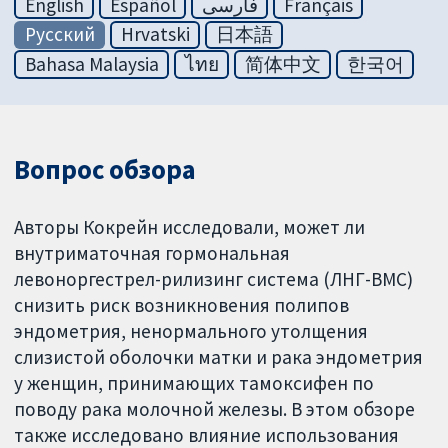
English
Español
فارسی
Français
Русский
Hrvatski
日本語
Bahasa Malaysia
ไทย
简体中文
한국어
Вопрос обзора
Авторы Кокрейн исследовали, может ли
внутриматочная гормональная
левоноргестрел-рилизинг система (ЛНГ-ВМС)
снизить риск возникновения полипов
эндометрия, ненормального утолщения
слизистой оболочки матки и рака эндометрия
у женщин, принимающих тамоксифен по
поводу рака молочной железы. В этом обзоре
также исследовано влияние использования