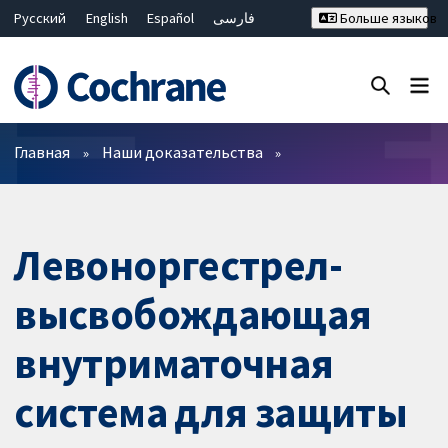
Русский
English
Español
فارسی
Больше языков
Français
Hrvatski
Deutsch
Bahasa Malaysia
ไทย
繁體中文
简体中文
Закрыть поиск ✖
Фильтры
Главная
Наши доказательства
Левоноргестрел-
высвобождающая
внутриматочная
система для защиты