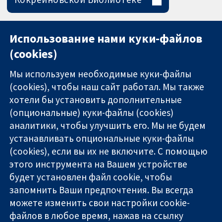
Использование нами куки-файлов
(cookies)
Мы используем необходимые куки-файлы
(cookies), чтобы наш сайт работал. Мы также
хотели бы установить дополнительные
(опциональные) куки-файлы (cookies)
аналитики, чтобы улучшить его. Мы не будем
11-13 Cavendish
Связаться с
устанавливать опциональные куки-файлы
Square
нами
(cookies), если вы их не включите. С помощью
Надёжные
London
Новости
этого инструмента на Вашем устройстве
доказательства
W1G 0AN
Пресс-
Информированные
будет установлен файл cookie, чтобы
United Kingdom
служба
решения
О нас
запомнить Ваши предпочтения. Вы всегда
Во благо
Работа
можете изменить свои настройки cookie-
здоровья
Cochrane
файлов в любое время, нажав на ссылку
Library