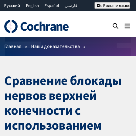
Русский
English
Español
فارسی
Больше языков
Français
Hrvatski
Deutsch
Bahasa Malaysia
ไทย
繁體中文
简体中文
Закрыть поиск ✖
Фильтры
Главная
Наши доказательства
Сравнение блокады
нервов верхней
конечности с
использованием