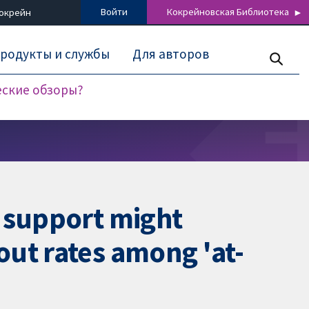
Войти
Кокрейновская Библиотека
Кокрейн
родукты и службы
Для авторов
еские обзоры?
l support might
ut rates among 'at-