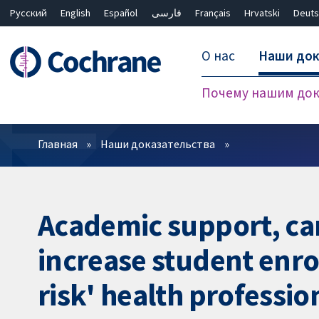
Русский
English
Español
فارسی
Français
Hrvatski
Deuts
О нас
Наши док
Почему нашим док
Фильтры
Главная
Наши доказательства
Academic support, car
increase student enro
risk' health professio