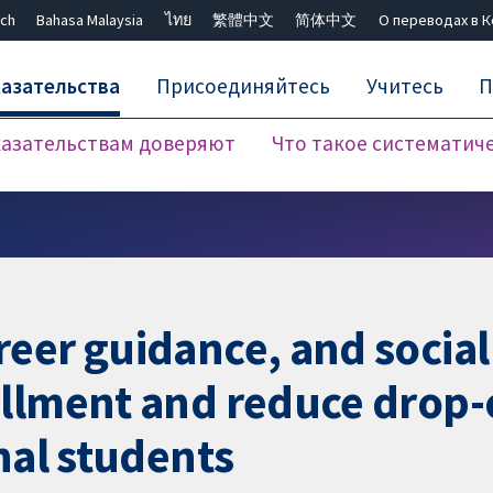
ch
Bahasa Malaysia
ไทย
繁體中文
简体中文
О переводах в 
азательства
Присоединяйтесь
Учитесь
П
азательствам доверяют
Что такое систематич
Закрыть поиск ✖
eer guidance, and socia
llment and reduce drop-o
nal students