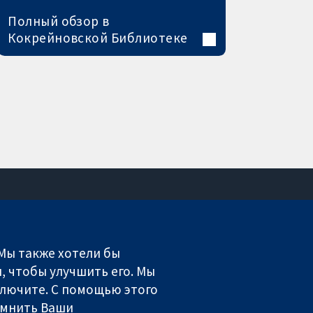
Полный обзор в
Кокрейновской Библиотеке
Связаться с нами
Новости
 Мы также хотели бы
Пресс-служба
, чтобы улучшить его. Мы
О нас
включите. С помощью этого
Работа
омнить Ваши
Cochrane Library