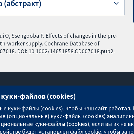
 (абстракт)
 O, Ssengooba F. Effects of changes in the pre-
lth-worker supply. Cochrane Database of
CD007018. DOI: 10.1002/14651858.CD007018.pub2.
куки-файлов (cookies)
11-13 Cavendish Square
London
е куки-файлы (cookies), чтобы наш сайт работал.
W1G 0AN
е (опциональные) куки-файлы (cookies) аналитики
United Kingdom
циональные куки-файлы (cookies), если вы их не 
ройстве будет установлен файл cookie, чтобы зап