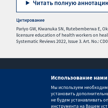
Читать полную аннотацию
Цитирование
Pariyo GW, Kiwanuka SN, Rutebemberwa E, Okui
licensure education of health workers on hea
Systematic Reviews 2022, Issue 3. Art. No.: 
Использование нами 
Мы используем необходимы
установить дополнительны
Надёжные доказательства
Информированные решения
не будем устанавливать оп
Во благо здоровья
инструмента на Вашем уст