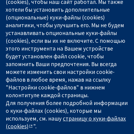
(cookies), чтобы наш сайт работал. Мы также
хотели бы установить дополнительные
(опциональные) куки-файлы (cookies)
аналитики, чтобы улучшить его. Мы не будем
11-13 Cavendish
Связаться с
устанавливать опциональные куки-файлы
Square
нами
(cookies), если вы их не включите. С помощью
Надёжные
London
Новости
этого инструмента на Вашем устройстве
доказательства
W1G 0AN
Пресс-
Информированные
будет установлен файл cookie, чтобы
United Kingdom
служба
решения
О нас
запомнить Ваши предпочтения. Вы всегда
Во благо
Работа
можете изменить свои настройки cookie-
здоровья
Cochrane
файлов в любое время, нажав на ссылку
Library
"Настройки cookie-файлов" в нижнем
колонтитуле каждой страницы.
Для получения более подробной информации
The Cochrane Collaboration is a charity (no. 1045921) and a
о куки-файлах (cookies), которые мы
company limited by guarantee (no. 03044323) registered in
используем, см. нашу
страницу о куки-файлах
England & Wales. VAT registration number GB 718 2127 49.
(cookies)
".
Copyright © 2026 The Cochrane Collaboration