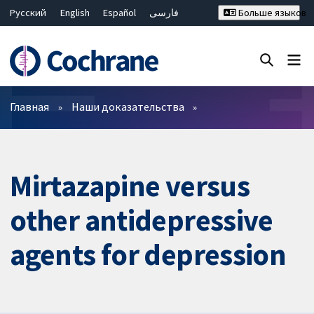
Русский
English
Español
فارسی
Больше языков
Français
Hrvatski
Deutsch
Bahasa Malaysia
ไทย
繁體中文
简体中文
Закрыть поиск ✖
Фильтры
Главная
Наши доказательства
Mirtazapine versus
other antidepressive
agents for depression