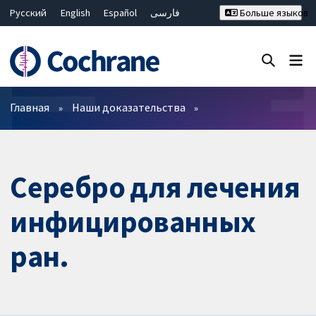
Русский
English
Español
فارسی
Больше языков
Français
Hrvatski
Deutsch
Bahasa Malaysia
ไทย
繁體中文
简体中文
Закрыть поиск ✖
Фильтры
Главная
Наши доказательства
Серебро для лечения
инфицированных
ран.