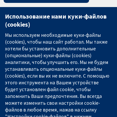
Использование нами куки-файлов
(cookies)
Мы используем необходимые куки-файлы
(cookies), чтобы наш сайт работал. Мы также
хотели бы установить дополнительные
(опциональные) куки-файлы (cookies)
аналитики, чтобы улучшить его. Мы не будем
11-13 Cavendish
Связаться с
устанавливать опциональные куки-файлы
Square
нами
(cookies), если вы их не включите. С помощью
Надёжные
London
Новости
этого инструмента на Вашем устройстве
доказательства
W1G 0AN
Пресс-
Информированные
будет установлен файл cookie, чтобы
United Kingdom
служба
решения
О нас
запомнить Ваши предпочтения. Вы всегда
Во благо
Работа
можете изменить свои настройки cookie-
здоровья
Cochrane
файлов в любое время, нажав на ссылку
Library
"Настройки cookie-файлов" в нижнем