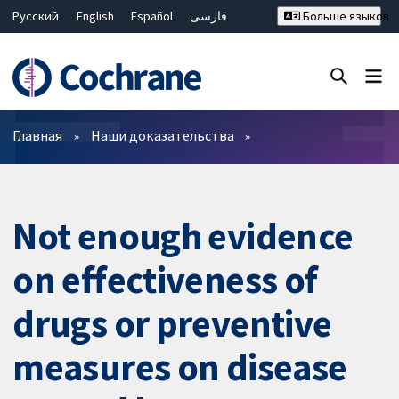
Русский
English
Español
فارسی
Больше языков
Français
Hrvatski
Deutsch
Bahasa Malaysia
ไทย
繁體中文
简体中文
Закрыть поиск ✖
Фильтры
Главная
Наши доказательства
Not enough evidence
on effectiveness of
drugs or preventive
measures on disease