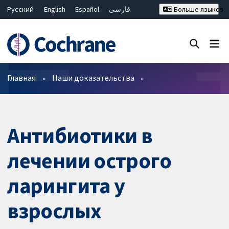
Русский
English
Español
فارسی
Больше языков
Français
Hrvatski
Deutsch
Bahasa Malaysia
ไทย
繁體中文
简体中文
Закрыть поиск ✖
Фильтры
Главная
Наши доказательства
Антибиотики в
лечении острого
ларингита у
взрослых