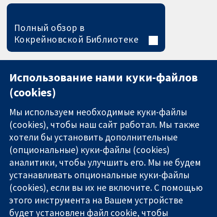
Полный обзор в
Кокрейновской Библиотеке
Использование нами куки-файлов
(cookies)
Мы используем необходимые куки-файлы
(cookies), чтобы наш сайт работал. Мы также
хотели бы установить дополнительные
(опциональные) куки-файлы (cookies)
аналитики, чтобы улучшить его. Мы не будем
11-13 Cavendish
Связаться с
устанавливать опциональные куки-файлы
Square
нами
(cookies), если вы их не включите. С помощью
Надёжные
London
Новости
этого инструмента на Вашем устройстве
доказательства
W1G 0AN
Пресс-
Информированные
будет установлен файл cookie, чтобы
United Kingdom
служба