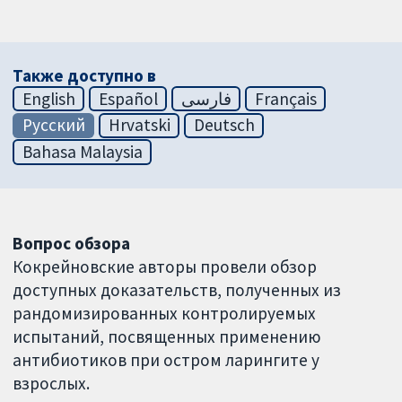
Также доступно в
English
Español
فارسی
Français
Русский
Hrvatski
Deutsch
Bahasa Malaysia
Вопрос обзора
Кокрейновские авторы провели обзор
доступных доказательств, полученных из
рандомизированных контролируемых
испытаний, посвященных применению
антибиотиков при остром ларингите у
взрослых.