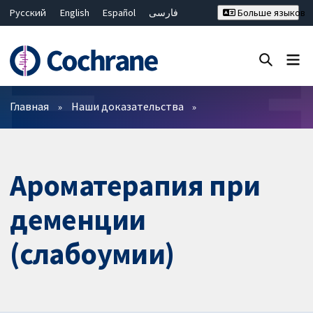
Русский
English
Español
فارسی
Больше языков
Français
Hrvatski
Deutsch
Bahasa Malaysia
ไทย
繁體中文
简体中文
Закрыть поиск ✖
Фильтры
Главная
Наши доказательства
Ароматерапия при
деменции
(слабоумии)