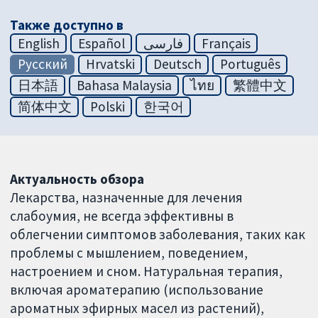
Также доступно в
English
Español
فارسی
Français
Русский
Hrvatski
Deutsch
Português
日本語
Bahasa Malaysia
ไทย
繁體中文
简体中文
Polski
한국어
Актуальность обзора
Лекарства, назначенные для лечения
слабоумия, не всегда эффективны в
облегчении симптомов заболевания, таких как
проблемы с мышлением, поведением,
настроением и сном. Натуральная терапия,
включая ароматерапию (использование
ароматных эфирных масел из растений),