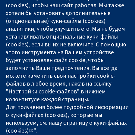
(cookies), чтобы наш сайт работал. Мы также
хотели бы установить дополнительные
(опциональные) куки-файлы (cookies)
аналитики, чтобы улучшить его. Мы не будем
11-13 Cavendish
Связаться с
устанавливать опциональные куки-файлы
Square
нами
(cookies), если вы их не включите. С помощью
Надёжные
London
Новости
этого инструмента на Вашем устройстве
доказательства
W1G 0AN
Пресс-
Информированные
будет установлен файл cookie, чтобы
United Kingdom
служба
решения
О нас
запомнить Ваши предпочтения. Вы всегда
Во благо
Работа
можете изменить свои настройки cookie-
здоровья
Cochrane
файлов в любое время, нажав на ссылку
Library
"Настройки cookie-файлов" в нижнем
колонтитуле каждой страницы.
Для получения более подробной информации
The Cochrane Collaboration is a charity (no. 1045921) and a
о куки-файлах (cookies), которые мы
company limited by guarantee (no. 03044323) registered in
используем, см. нашу
страницу о куки-файлах
England & Wales. VAT registration number GB 718 2127 49.
(cookies)
".
Copyright © 2026 The Cochrane Collaboration