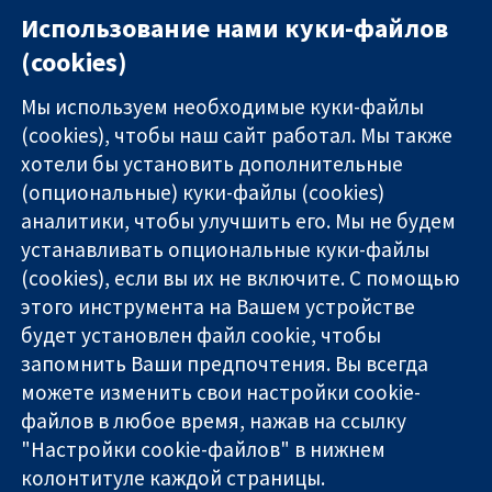
Использование нами куки-файлов
(cookies)
Мы используем необходимые куки-файлы
(cookies), чтобы наш сайт работал. Мы также
хотели бы установить дополнительные
(опциональные) куки-файлы (cookies)
11-13 Cavendish
Связаться с
аналитики, чтобы улучшить его. Мы не будем
Square
нами
устанавливать опциональные куки-файлы
Надёжные
London
Новости
доказательства
(cookies), если вы их не включите. С помощью
W1G 0AN
Пресс-
Информированные
United Kingdom
служба
этого инструмента на Вашем устройстве
решения
О нас
будет установлен файл cookie, чтобы
Во благо
Работа
запомнить Ваши предпочтения. Вы всегда
здоровья
Cochrane
можете изменить свои настройки cookie-
Library
файлов в любое время, нажав на ссылку
"Настройки cookie-файлов" в нижнем
колонтитуле каждой страницы.
The Cochrane Collaboration is a charity (no. 1045921) and a