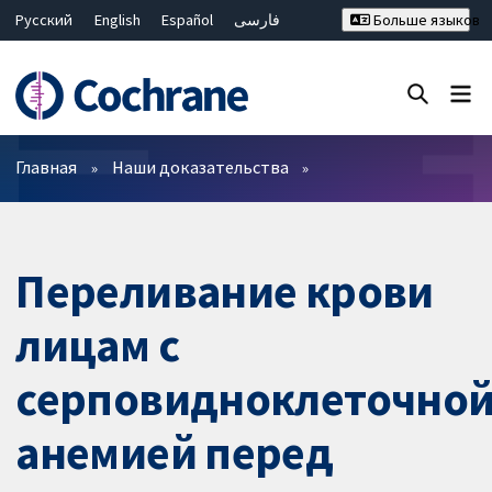
Русский
English
Español
فارسی
Больше языков
Français
Hrvatski
Deutsch
Bahasa Malaysia
ไทย
繁體中文
简体中文
Закрыть поиск ✖
Фильтры
Главная
Наши доказательства
Переливание крови
лицам с
серповидноклеточно
анемией перед