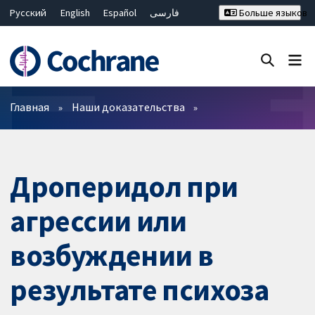
Русский
English
Español
فارسی
Больше языков
Français
Hrvatski
Deutsch
Bahasa Malaysia
ไทย
繁體中文
简体中文
Закрыть поиск ✖
Фильтры
Главная
Наши доказательства
Дроперидол при
агрессии или
возбуждении в
результате психоза