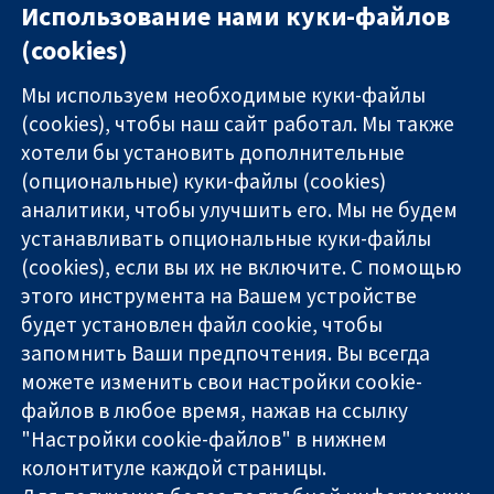
Использование нами куки-файлов
(cookies)
Мы используем необходимые куки-файлы
(cookies), чтобы наш сайт работал. Мы также
хотели бы установить дополнительные
(опциональные) куки-файлы (cookies)
аналитики, чтобы улучшить его. Мы не будем
11-13 Cavendish
Связаться с
устанавливать опциональные куки-файлы
Square
нами
(cookies), если вы их не включите. С помощью
Надёжные
London
Новости
этого инструмента на Вашем устройстве
доказательства
W1G 0AN
Пресс-
Информированные
будет установлен файл cookie, чтобы
United Kingdom
служба
решения
О нас
запомнить Ваши предпочтения. Вы всегда
Во благо
Работа
можете изменить свои настройки cookie-
здоровья
Cochrane
файлов в любое время, нажав на ссылку
Library
"Настройки cookie-файлов" в нижнем
колонтитуле каждой страницы.