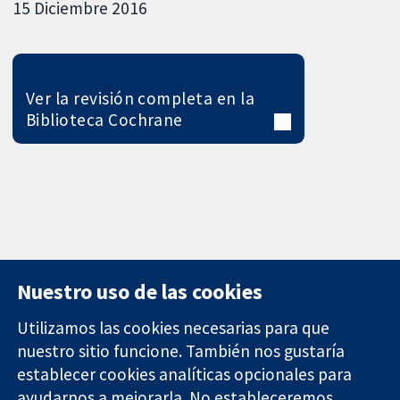
15 Diciembre 2016
Ver la revisión completa en la
Biblioteca Cochrane
Nuestro uso de las cookies
Utilizamos las cookies necesarias para que
nuestro sitio funcione. También nos gustaría
11-13 Cavendish
Contacto
establecer cookies analíticas opcionales para
Square
Noticias
Evidencia fiable.
ayudarnos a mejorarla. No estableceremos
Londres
Prensa