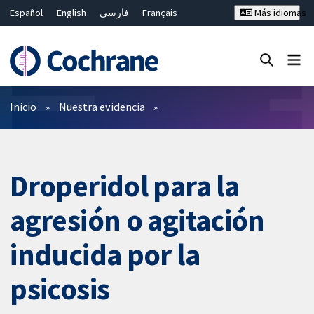
Español
English
فارسی
Français
Más idiomas
Русский
Hrvatski
Deutsch
Bahasa Malaysia
ไทย
繁體中文
简体中文
Cerrar búsqueda ✖
Filtros
Inicio
Nuestra evidencia
Droperidol para la
agresión o agitación
inducida por la
psicosis