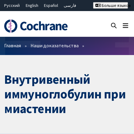
Русский
English
Español
فارسی
Больше языков
Français
Hrvatski
Deutsch
Bahasa Malaysia
ไทย
繁體中文
简体中文
Закрыть поиск ✖
Фильтры
Главная
Наши доказательства
Внутривенный
иммуноглобулин при
миастении