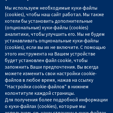
Мы используем необходимые куки-файлы
(cookies), чтобы наш сайт работал. Мы также
хотели бы установить дополнительные
(опциональные) куки-файлы (cookies)
аналитики, чтобы улучшить его. Мы не будем
11-13 Cavendish
Связаться с
устанавливать опциональные куки-файлы
Square
нами
(cookies), если вы их не включите. С помощью
Надёжные
London
Новости
этого инструмента на Вашем устройстве
доказательства
W1G 0AN
Пресс-
Информированные
United Kingdom
служба
будет установлен файл cookie, чтобы
решения
О нас
запомнить Ваши предпочтения. Вы всегда
Во благо
Работа
можете изменить свои настройки cookie-
здоровья
Cochrane
файлов в любое время, нажав на ссылку
Library
"Настройки cookie-файлов" в нижнем
колонтитуле каждой страницы.
Для получения более подробной информации
The Cochrane Collaboration is a charity (no. 1045921) and a
о куки-файлах (cookies), которые мы
company limited by guarantee (no. 03044323) registered in
England & Wales. VAT registration number GB 718 2127 49.
используем, см. нашу
страницу о куки-файлах