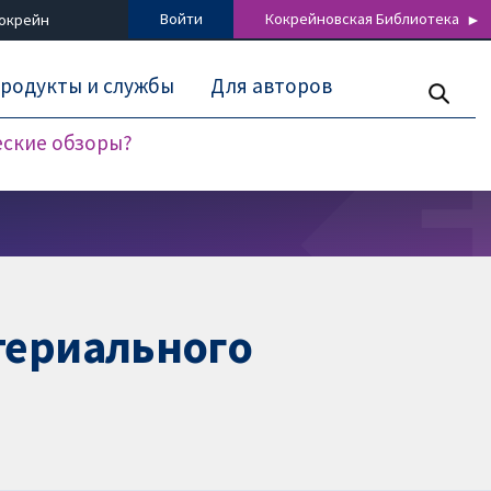
Войти
Кокрейновская Библиотека
Кокрейн
родукты и службы
Для авторов
еские обзоры?
териального