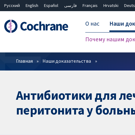
Русский
English
Español
فارسی
Français
Hrvatski
Deuts
О нас
Наши док
Почему нашим док
Фильтры
Главная
Наши доказательства
Антибиотики для ле
перитонита у больн