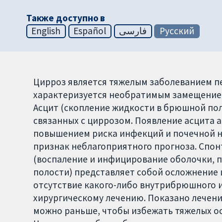
Также доступно в
English
Español
فارسی
Русский
Цирроз является тяжелым заболеванием п
характеризуется необратимым замещением
Асцит (скопление жидкости в брюшной пол
связанных с циррозом. Появление асцита 
повышением риска инфекций и почечной не
признак неблагоприятного прогноза. Спо
(воспаление и инфицирование оболочки,
полости) представляет собой осложнение 
отсутствие какого-либо внутрибрюшного 
хирургическому лечению. Показано лечени
можно раньше, чтобы избежать тяжелых ос