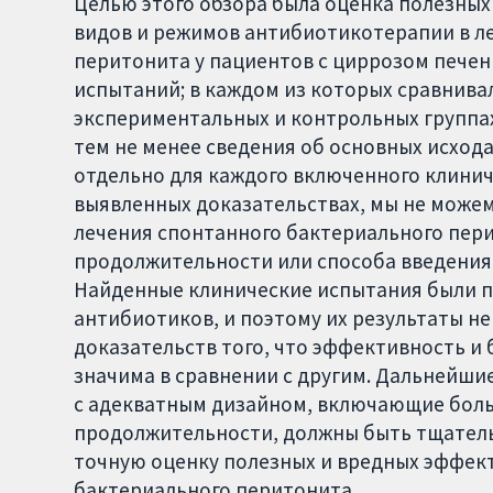
Целью этого обзора была оценка полезны
видов и режимов антибиотикотерапии в л
перитонита у пациентов с циррозом пече
испытаний; в каждом из которых сравнива
экспериментальных и контрольных группа
тем не менее сведения об основных исход
отдельно для каждого включенного клинич
выявленных доказательствах, мы не можем
лечения спонтанного бактериального пери
продолжительности или способа введения
Найденные клинические испытания были п
антибиотиков, и поэтому их результаты не
доказательств того, что эффективность и
значима в сравнении с другим. Дальнейш
с адекватным дизайном, включающие боль
продолжительности, должны быть тщатель
точную оценку полезных и вредных эффек
бактериального перитонита.