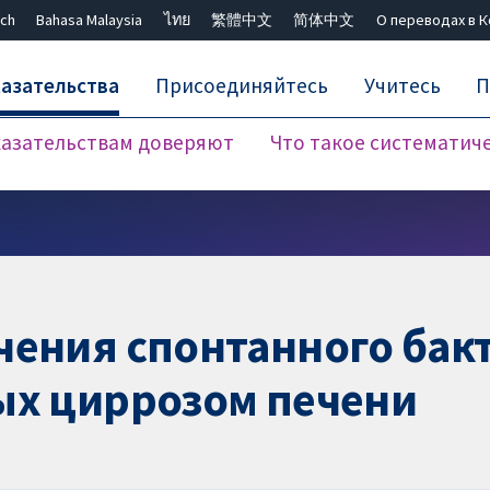
ch
Bahasa Malaysia
ไทย
繁體中文
简体中文
О переводах в 
азательства
Присоединяйтесь
Учитесь
П
азательствам доверяют
Что такое систематич
Закрыть поиск ✖
чения спонтанного бак
ых циррозом печени