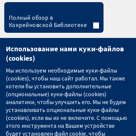
Полный обзор в
Кокрейновской Библиотеке
Использование нами куки-файлов
(cookies)
Мы используем необходимые куки-файлы
(cookies), чтобы наш сайт работал. Мы также
хотели бы установить дополнительные
(опциональные) куки-файлы (cookies)
аналитики, чтобы улучшить его. Мы не будем
11-13 Cavendish
Связаться с
устанавливать опциональные куки-файлы
Square
нами
(cookies), если вы их не включите. С помощью
Надёжные
London
Новости
этого инструмента на Вашем устройстве
доказательства
W1G 0AN
Пресс-
Информированные
United Kingdom
служба
будет установлен файл cookie, чтобы