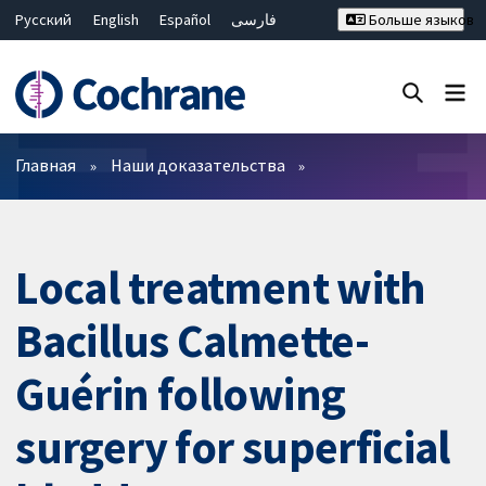
Русский
English
Español
فارسی
Больше языков
Français
Hrvatski
Deutsch
Bahasa Malaysia
ไทย
繁體中文
简体中文
Закрыть поиск ✖
Фильтры
Главная
Наши доказательства
Local treatment with
Bacillus Calmette-
Guérin following
surgery for superficial