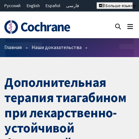
Русский
English
Español
فارسی
Больше языков
Français
Hrvatski
Deutsch
Bahasa Malaysia
ไทย
繁體中文
简体中文
Закрыть поиск ✖
Фильтры
Главная
Наши доказательства
Дополнительная
терапия тиагабином
при лекарственно-
устойчивой