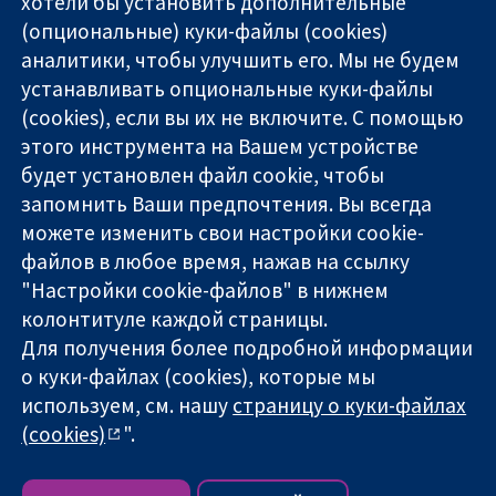
хотели бы установить дополнительные
(опциональные) куки-файлы (cookies)
аналитики, чтобы улучшить его. Мы не будем
11-13 Cavendish
Связаться с
устанавливать опциональные куки-файлы
Square
нами
(cookies), если вы их не включите. С помощью
Надёжные
London
Новости
этого инструмента на Вашем устройстве
доказательства
W1G 0AN
Пресс-
Информированные
United Kingdom
служба
будет установлен файл cookie, чтобы
решения
О нас
запомнить Ваши предпочтения. Вы всегда
Во благо
Работа
можете изменить свои настройки cookie-
здоровья
Cochrane
файлов в любое время, нажав на ссылку
Library
"Настройки cookie-файлов" в нижнем
колонтитуле каждой страницы.
Для получения более подробной информации
The Cochrane Collaboration is a charity (no. 1045921) and a
о куки-файлах (cookies), которые мы
company limited by guarantee (no. 03044323) registered in
England & Wales. VAT registration number GB 718 2127 49.
используем, см. нашу
страницу о куки-файлах
(cookies)
".
Copyright © 2026 The Cochrane Collaboration
Условия использования веб-сайта
|
Отказ от