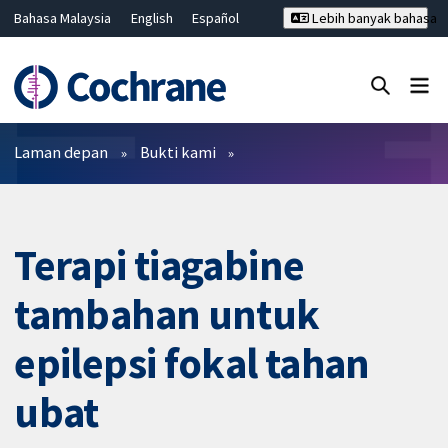
Bahasa Malaysia
English
Español
Lebih banyak bahasa
فارسی
Français
Русский
Hrvatski
Deutsch
ไทย
繁體中文
简体中文
Tutup carian ✖
Penapis
Laman depan
Bukti kami
Terapi tiagabine
tambahan untuk
epilepsi fokal tahan
ubat