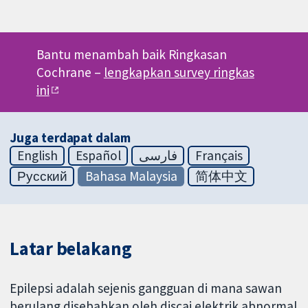
Bantu menambah baik Ringkasan
Cochrane –
lengkapkan survey ringkas
ini
Juga terdapat dalam
English
Español
فارسی
Français
Русский
Bahasa Malaysia
简体中文
Latar belakang
Epilepsi adalah sejenis gangguan di mana sawan
berulang disebabkan oleh discaj elektrik abnormal