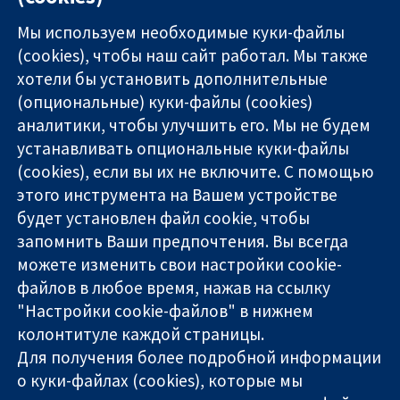
Мы используем необходимые куки-файлы
(cookies), чтобы наш сайт работал. Мы также
хотели бы установить дополнительные
(опциональные) куки-файлы (cookies)
аналитики, чтобы улучшить его. Мы не будем
11-13 Cavendish
Связаться с
устанавливать опциональные куки-файлы
Square
нами
(cookies), если вы их не включите. С помощью
Надёжные
London
Новости
этого инструмента на Вашем устройстве
доказательства
W1G 0AN
Пресс-
Информированные
United Kingdom
служба
будет установлен файл cookie, чтобы
решения
О нас
запомнить Ваши предпочтения. Вы всегда
Во благо
Работа
можете изменить свои настройки cookie-
здоровья
Cochrane
файлов в любое время, нажав на ссылку
Library
"Настройки cookie-файлов" в нижнем
колонтитуле каждой страницы.
Для получения более подробной информации
The Cochrane Collaboration is a charity (no. 1045921) and a
о куки-файлах (cookies), которые мы
company limited by guarantee (no. 03044323) registered in