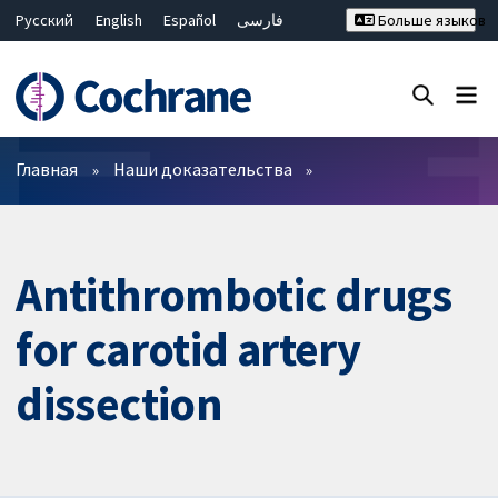
Русский
English
Español
فارسی
Больше языков
Français
Hrvatski
Deutsch
Bahasa Malaysia
ไทย
繁體中文
简体中文
Закрыть поиск ✖
Фильтры
Главная
Наши доказательства
Antithrombotic drugs
for carotid artery
dissection