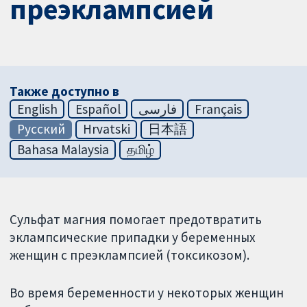
преэклампсией
Также доступно в
English
Español
فارسی
Français
Русский
Hrvatski
日本語
Bahasa Malaysia
தமிழ்
Сульфат магния помогает предотвратить
эклампсические припадки у беременных
женщин с преэклампсией (токсикозом).
Во время беременности у некоторых женщин