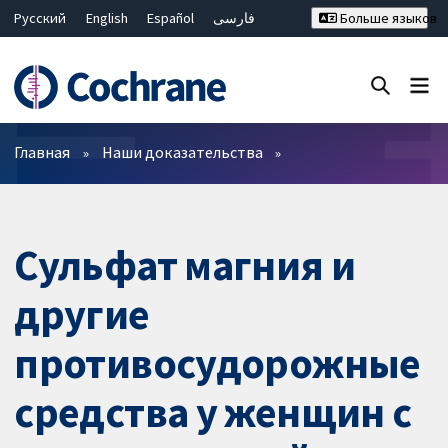
Русский
English
Español
فارسی
Больше языков
Français
Hrvatski
Deutsch
Bahasa Malaysia
ไทย
繁體中文
简体中文
Закрыть поиск ✖
Фильтры
Главная
Наши доказательства
Сульфат магния и
другие
противосудорожные
средства у женщин с