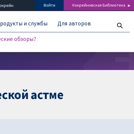
Войти
Кокрейновская Библиотека
Кокрейн
родукты и службы
Для авторов
еские обзоры?
еской астме