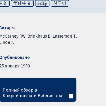
中文
简体中文
தமிழ்
한국어
Авторы
McCarney RW
Brinkhaus B
Lasserson TJ
Linde K
Опубликовано
25 января 1999
Полный обзор в
Кокрейновской Библиотеке