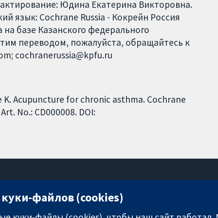
дактирование: Юдина Екатерина Викторовна.
й язык: Cochrane Russia - Кокрейн Россия
 на базе Казанского федерального
этим переводом, пожалуйста, обращайтесь к
com; cochranerussia@kpfu.ru
e K. Acupuncture for chronic asthma. Cochrane
Art. No.: CD000008. DOI:
куки-файлов (cookies)
11-13 Cavendish Square
London
е куки-файлы (cookies), чтобы наш сайт работал.