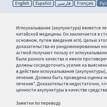
English
Español
فارسی
Français
Рус
Иглоукалывание (акупунктура) является 
китайской медицины. Он заключается в ст
основном, путем введения игл). Целью это
доказательства из рандомизированных ко
астмой получают пользу от иглоукалывани
были разного качества и имели противоре
должны сосредоточить усилия на выяснен
в действии иглоукалывания (акупунктуры)
лечения. Должна быть проведена оценка не
лечения". Доказательств недостаточно, 
ценности акупунктуры в качестве средства
Заметки по переводу