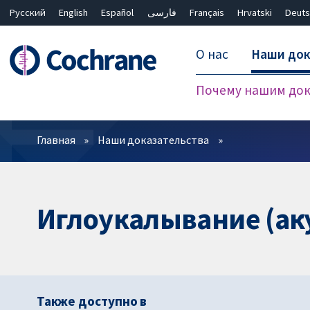
Русский
English
Español
فارسی
Français
Hrvatski
Deuts
О нас
Наши док
Почему нашим док
Фильтры
Главная
Наши доказательства
Иглоукалывание (ак
Также доступно в