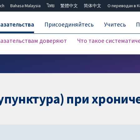
ch
Bahasa Malaysia
ไทย
繁體中文
简体中文
О переводах в 
азательства
Присоединяйтесь
Учитесь
П
азательствам доверяют
Что такое систематич
Закрыть поиск ✖
упунктура) при хронич