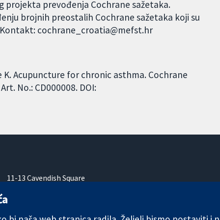
og projekta prevođenja Cochrane sažetaka.
đenju brojnih preostalih Cochrane sažetaka koji su
. Kontakt: cochrane_croatia@mefst.hr
e K. Acupuncture for chronic asthma. Cochrane
Art. No.: CD000008. DOI:
11-13 Cavendish Square
London
ća
W1G 0AN
Ujedinjeno Kraljevstvo
 bi naša web stranica radila. Željeli bismo postaviti i