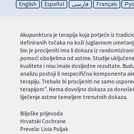
English
Español
فارسی
Français
Ру
Akupunktura je terapija koja potječe iz tradici
definiranih točaka na koži (uglavnom umetanj
bio je procijeniti ima li dokaza iz randomizir
pomoći oboljelima od astme. Studije uključene 
kvalitete i nisu imale dosljedne rezultate. Budu
analizu postoji li nespecifična komponenta a
terapiju. Trebalo bi procijeniti ne samo uspo
terapijom". Nema dovoljno dokaza za donošen
liječenje astme temeljem trenutnih dokaza.
Bilješke prijevoda
Hrvatski Cochrane
Prevela: Livia Puljak