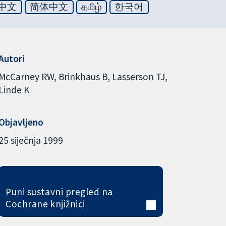
中文
简体中文
தமிழ்
한국어
Autori
McCarney RW
Brinkhaus B
Lasserson TJ
Linde K
Objavljeno
25 siječnja 1999
Puni sustavni pregled na
Cochrane knjižnici