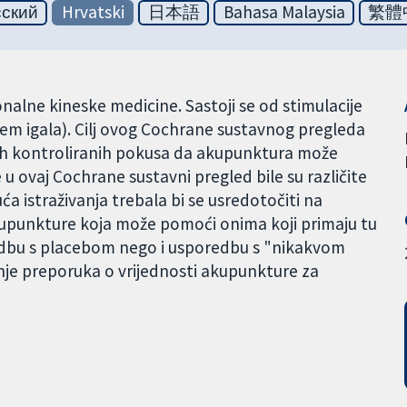
сский
Hrvatski
日本語
Bahasa Malaysia
繁體
onalne kineske medicine. Sastoji se od stimulacije
em igala). Cilj ovog Cochrane sustavnog pregleda
anih kontroliranih pokusa da akupunktura može
u ovaj Cochrane sustavni pregled bile su različite
ća istraživanja trebala bi se usredotočiti na
kupunkture koja može pomoći onima koji primaju tu
redbu s placebom nego i usporedbu s "nikakvom
je preporuka o vrijednosti akupunkture za