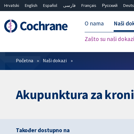
Hrvatski
English
Español
فارسی
Français
Русский
Deuts
O nama
Naši do
Zašto su naši dokaz
Prečistači
Početna
Naši dokazi
Akupunktura za kron
Također dostupno na