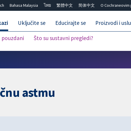
ch
Bahasa Malaysia
ไทย
繁體中文
简体中文
O Cochraneovim 
kazi
Uključite se
Educirajte se
Proizvodi i usl
i pouzdani
Što su sustavni pregledi?
Close search ✖
ičnu astmu