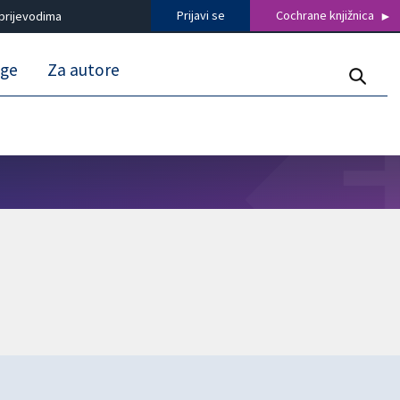
Prijavi se
Cochrane knjižnica
prijevodima
uge
Za autore