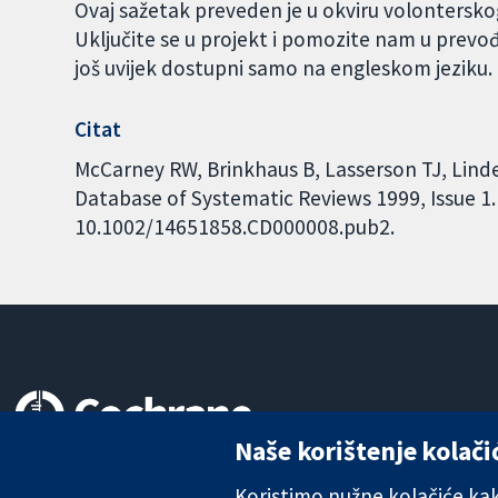
Ovaj sažetak preveden je u okviru volontersk
Uključite se u projekt i pomozite nam u prevo
još uvijek dostupni samo na engleskom jeziku
Citat
McCarney RW, Brinkhaus B, Lasserson TJ, Lind
Database of Systematic Reviews 1999, Issue 1. 
10.1002/14651858.CD000008.pub2.
Naše korištenje kolači
Pouzdani dokazi.
Utemeljeni dokazi.
Koristimo nužne kolačiće kako