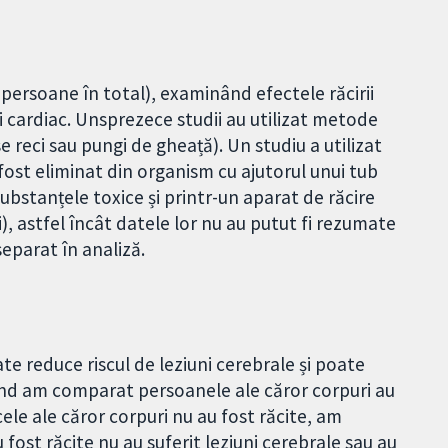
 persoane în total), examinând efectele răcirii
i cardiac. Unsprezece studii au utilizat metode
reci sau pungi de gheață). Un studiu a utilizat
ost eliminat din organism cu ajutorul unui tub
substanțele toxice și printr-un aparat de răcire
i), astfel încât datele lor nu au putut fi rezumate
separat în analiză.
te reduce riscul de leziuni cerebrale și poate
ând am comparat persoanele ale căror corpuri au
 cele ale căror corpuri nu au fost răcite, am
fost răcite nu au suferit leziuni cerebrale sau au