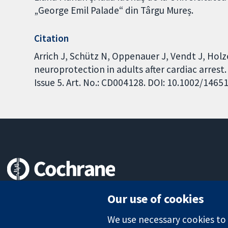
„George Emil Palade“ din Târgu Mureș.
Citation
Arrich J, Schütz N, Oppenauer J, Vendt J, Hol
neuroprotection in adults after cardiac arres
Issue 5. Art. No.: CD004128. DOI: 10.1002/146
Trusted evidence.
Our use of cookies
Informed decisions.
Better health.
We use necessary cookies to m