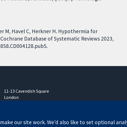
zer M, Havel C, Herkner H. Hypothermia for
t. Cochrane Database of Systematic Reviews 2023,
51858.CD004128.pub5.
11-13 Cavendish Square
London
W1G 0AN
Regatul Unit al Marii Britanii
ake our site work. We'd also like to set optional anal