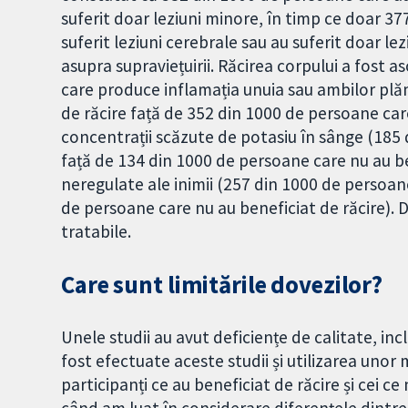
suferit doar leziuni minore, în timp ce doar 37
suferit leziuni cerebrale sau au suferit doar le
asupra supraviețuirii. Răcirea corpului a fost a
care produce inflamația unuia sau ambilor plă
de răcire față de 352 din 1000 de persoane care
concentrații scăzute de potasiu în sânge (185 
față de 134 din 1000 de persoane care nu au ben
neregulate ale inimii (257 din 1000 de persoan
de persoane care nu au beneficiat de răcire). D
tratabile.
Care sunt limitările dovezilor?
Unele studii au avut deficiențe de calitate, inc
fost efectuate aceste studii și utilizarea uno
participanți ce au beneficiat de răcire și cei c
când am luat în considerare diferențele dintre 