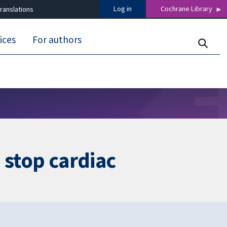
Log in
Cochrane Library
ranslations
ices
For authors
 stop cardiac