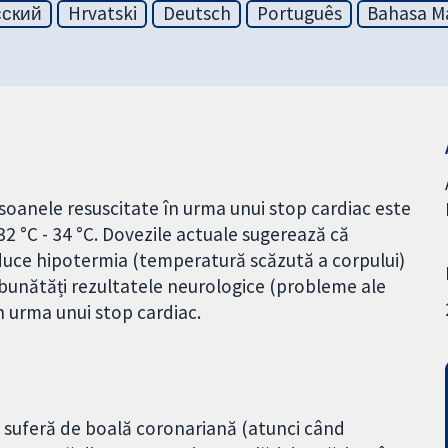
сский
Hrvatski
Deutsch
Português
Bahasa Ma
soanele resuscitate în urma unui stop cardiac este
2 °C - 34 °C. Dovezile actuale sugerează că
duce hipotermia (temperatură scăzută a corpului)
îmbunătăți rezultatele neurologice (probleme ale
n urma unui stop cardiac.
 suferă de boală coronariană (atunci când