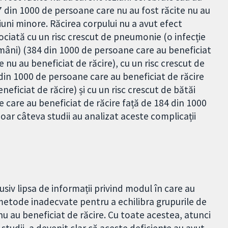
7 din 1000 de persoane care nu au fost răcite nu au
ziuni minore. Răcirea corpului nu a avut efect
sociată cu un risc crescut de pneumonie (o infecție
mâni) (384 din 1000 de persoane care au beneficiat
 nu au beneficiat de răcire), cu un risc crescut de
din 1000 de persoane care au beneficiat de răcire
eficiat de răcire) și cu un risc crescut de bătăi
e care au beneficiat de răcire față de 184 din 1000
oar câteva studii au analizat aceste complicații
lusiv lipsa de informații privind modul în care au
r metode inadecvate pentru a echilibra grupurile de
e nu au beneficiat de răcire. Cu toate acestea, atunci
studii, a devenit clar că aceste deficiențe au avut