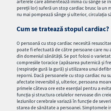
arterele care alimentează inima cu sânge se î
pereții lor) suferă un stop cardiac brusc la un
nu mai pompează sânge și ulterior, circulația s
Cum se tratează stopul cardiac?
O persoană cu stop cardiac necesită resuscitar
poate fi efectuată de către persoane care nu a
din domeniul sănătății. Se pot folosi o varietat
compresiile toracice (apăsarea puternică și fre
(respirație gură la gură) și utilizarea unui defib
reporni. Dacă persoanele cu stop cardiac nu sun
afectate ireversibil și, ulterior, persoana moa
primele câteva ore este esențial pentru a evita
funcția și structura celulelor nervoase din cr
leziunilor cerebrale variază în funcție de sever
starea de sănătate a persoanei. Simptomele i