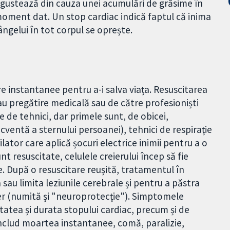
ngustează din cauza unei acumulări de grăsime în
 moment dat. Un stop cardiac indică faptul că inima
ângelui în tot corpul se oprește.
e instantanee pentru a-i salva viața. Resuscitarea
u pregătire medicală sau de către profesioniști
e de tehnici, dar primele sunt, de obicei,
cventă a sternului persoanei), tehnici de respirație
rilator care aplică șocuri electrice inimii pentru a o
t resuscitate, celulele creierului încep să fie
re. După o resuscitare reușită, tratamentul în
 sau limita leziunile cerebrale și pentru a păstra
eier (numită și "neuroprotecție"). Simptomele
itatea și durata stopului cardiac, precum și de
nclud moartea instantanee, comă, paralizie,