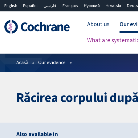
English
Español
فارسی
Français
Русский
Hrvatski
Deuts
About us
Our ev
What are systemati
Filtre
Acasă
Our evidence
Răcirea corpului după
Also available in