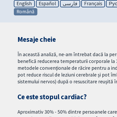
English
Español
فارسی
Français
Ру
Română
Mesaje cheie
În această analiză, ne-am întrebat dacă la per
benefică reducerea temperaturii corporale la 3
metodele convenționale de răcire pentru a in
pot reduce riscul de leziuni cerebrale și pot 
sistemului nervos) după o resuscitare reușită î
Ce este stopul cardiac?
Aproximativ 30% - 50% dintre persoanele care