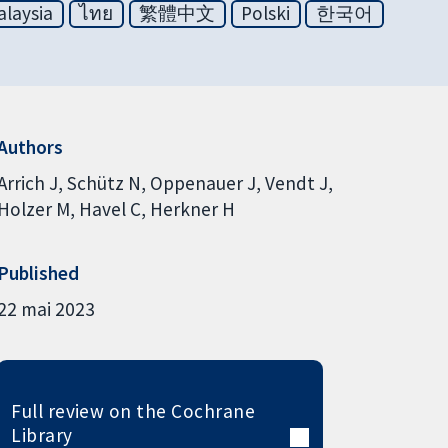
laysia
ไทย
繁體中文
Polski
한국어
Authors
Arrich J
Schütz N
Oppenauer J
Vendt J
Holzer M
Havel C
Herkner H
Published
22 mai 2023
Full review on the Cochrane
Library