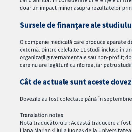
doar un impact minor asupra rezultatelor princ
Sursele de finanțare ale studiulu
O companie medicală care produce aparate de di
externă. Dintre celelalte 11 studii incluse în an
organizații guvernamentale sau non-profit; dou
care nu are legătură cu răcirea, iar patru studii
Cât de actuale sunt aceste dovez
Dovezile au fost colectate până în septembrie
Translation notes
Nota traducătorului: Această traducere a fost
Liana Marian și Iulia Iuonaș de la Universitate