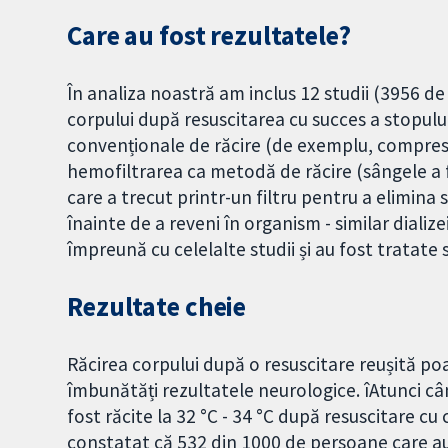
Care au fost rezultatele?
În analiza noastră am inclus 12 studii (3956 de
corpului după resuscitarea cu succes a stopulu
convenționale de răcire (de exemplu, comprese 
hemofiltrarea ca metodă de răcire (sângele a f
care a trecut printr-un filtru pentru a elimina 
înainte de a reveni în organism - similar dialize
împreună cu celelalte studii și au fost tratate 
Rezultate cheie
Răcirea corpului după o resuscitare reușită poa
îmbunătăți rezultatele neurologice. îAtunci c
fost răcite la 32 °C - 34 °C după resuscitare cu
constatat că 532 din 1000 de persoane care au 