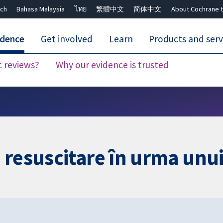
ch
Bahasa Malaysia
ไทย
繁體中文
简体中文
About Cochrane t
idence
Get involved
Learn
Products and serv
c reviews?
Why our evidence is trusted
Close search ✖
 resuscitare în urma unui