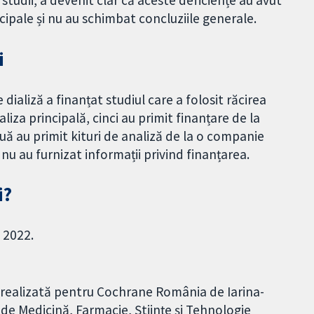
ipale și nu au schimbat concluziile generale.
i
aliză a finanțat studiul care a folosit răcirea
aliza principală, cinci au primit finanțare de la
ă au primit kituri de analiză de la o companie
 nu au furnizat informații privind finanțarea.
i?
 2022.
 realizată pentru Cochrane România de Iarina-
a de Medicină, Farmacie, Științe și Tehnologie