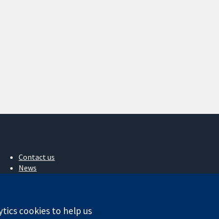
Contact us
News
Press office
About us
Jobs
ytics cookies to help us
Cochrane Library