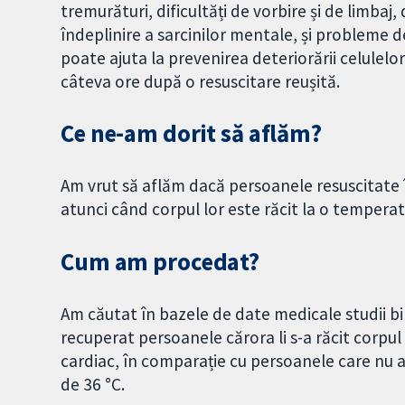
tremurături, dificultăți de vorbire și de limbaj
îndeplinire a sarcinilor mentale, și probleme 
poate ajuta la prevenirea deteriorării celulelor
câteva ore după o resuscitare reușită.
Ce ne-am dorit să aflăm?
Am vrut să aflăm dacă persoanele resuscitate 
atunci când corpul lor este răcit la o temperatu
Cum am procedat?
Am căutat în bazele de date medicale studii b
recuperat persoanele cărora li s-a răcit corpul
cardiac, în comparație cu persoanele care nu au
de 36 °C.