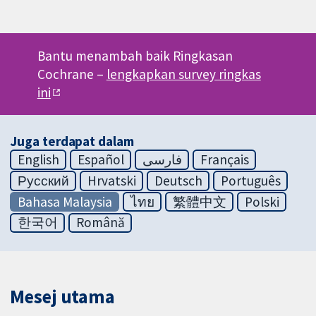
Bantu menambah baik Ringkasan
Cochrane –
lengkapkan survey ringkas
ini
Juga terdapat dalam
English
Español
فارسی
Français
Русский
Hrvatski
Deutsch
Português
Bahasa Malaysia
ไทย
繁體中文
Polski
한국어
Română
Mesej utama