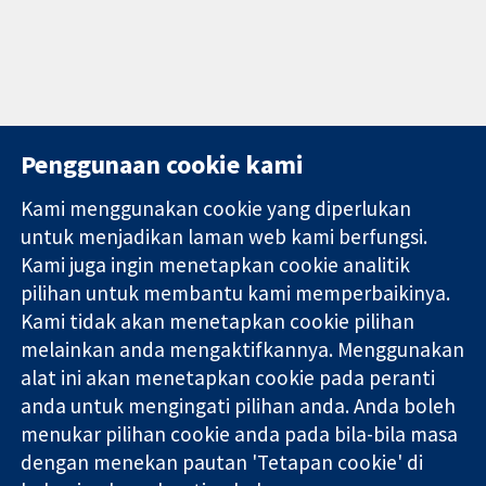
Penggunaan cookie kami
Kami menggunakan cookie yang diperlukan
11-13 Cavendish
Hubungi kita
untuk menjadikan laman web kami berfungsi.
Square
Berita
Kami juga ingin menetapkan cookie analitik
Bukti yang
London
Pejabat
pilihan untuk membantu kami memperbaikinya.
dipercayai.
W1G 0AN
akhbar
keputusan
Kami tidak akan menetapkan cookie pilihan
United Kingdom
Perihal Kami
termaklum
Pekerjaan
melainkan anda mengaktifkannya. Menggunakan
Kesihatan yang
Cochrane
alat ini akan menetapkan cookie pada peranti
lebih baik
Library
anda untuk mengingati pilihan anda. Anda boleh
menukar pilihan cookie anda pada bila-bila masa
dengan menekan pautan 'Tetapan cookie' di
Kolaborasi Cochrane ialah sebuah badan amal (no. 1045921) dan