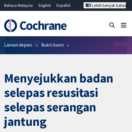
Bahasa Malaysia
English
Español
Lebih banyak bahasa
فارسی
Français
Русский
Hrvatski
Deutsch
ไทย
繁體中文
简体中文
Tutup carian ✖
Penapis
Laman depan
Bukti kami
Menyejukkan badan
selepas resusitasi
selepas serangan
jantung