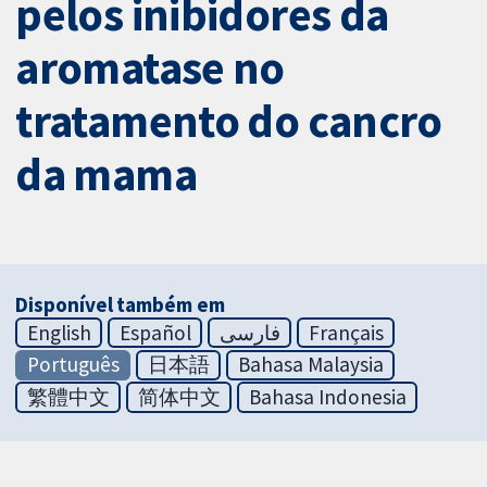
pelos inibidores da
aromatase no
tratamento do cancro
da mama
Disponível também em
English
Español
فارسی
Français
Português
日本語
Bahasa Malaysia
繁體中文
简体中文
Bahasa Indonesia