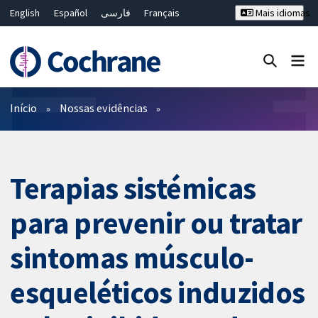
English
Español
فارسی
Français
Mais idiomas
Русский
Hrvatski
Deutsch
Bahasa Malaysia
ไทย
繁體中文
简体中文
Close search ✖
Filtros
Início
Nossas evidências
Terapias sistémicas
para prevenir ou tratar
sintomas músculo-
esqueléticos induzidos