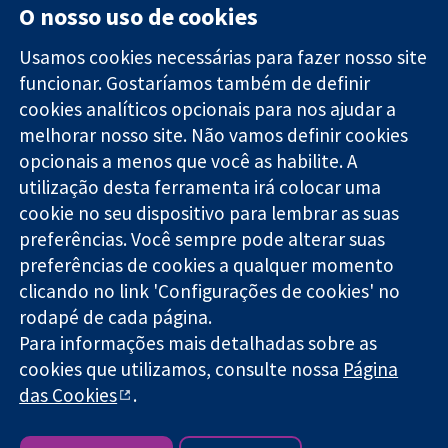
O nosso uso de cookies
Usamos cookies necessárias para fazer nosso site
funcionar. Gostaríamos também de definir
11-13 Cavendish
Contato
cookies analíticos opcionais para nos ajudar a
Square
Notícias
melhorar nosso site. Não vamos definir cookies
Evidências
Londres
Assessoria de
confiáveis.
opcionais a menos que você as habilite. A
W1G 0AN
imprensa
Decisões
Reino Unido
Sobre nós
utilização desta ferramenta irá colocar uma
informadas.
Emprego
cookie no seu dispositivo para lembrar as suas
Melhor saúde.
Cochrane
preferências. Você sempre pode alterar suas
Library
preferências de cookies a qualquer momento
clicando no link 'Configurações de cookies' no
rodapé de cada página.
A Cochrane Collaboration é uma organização sem fins lucrativos
Para informações mais detalhadas sobre as
(caridade nº 1045921) e uma empresa limitada por garantia (nº
cookies que utilizamos, consulte nossa
Página
03044323) registrada na Inglaterra e no País de Gales.
das Cookies
.
Copyright © 2026 The Cochrane Collaboration
Termos e condições do site
|
Aviso legal
|
Privacidade
|
Política