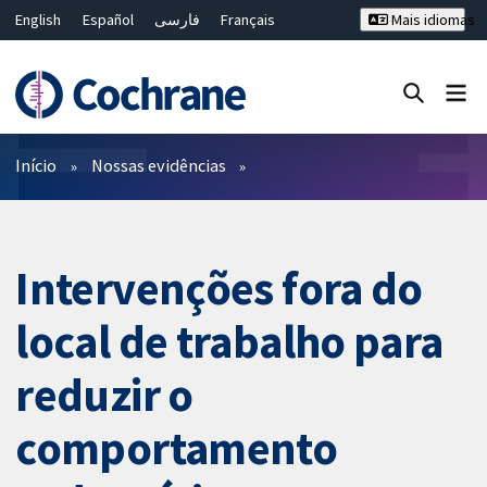
English
Español
فارسی
Français
Mais idiomas
Русский
Hrvatski
Deutsch
Bahasa Malaysia
ไทย
繁體中文
简体中文
Close search ✖
Filtros
Início
Nossas evidências
Intervenções fora do
local de trabalho para
reduzir o
comportamento