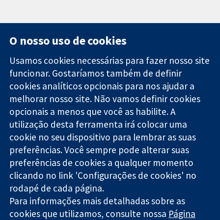
O nosso uso de cookies
Usamos cookies necessárias para fazer nosso site
funcionar. Gostaríamos também de definir
11-13 Cavendish
Contato
cookies analíticos opcionais para nos ajudar a
Square
Notícias
melhorar nosso site. Não vamos definir cookies
Evidências
Londres
Assessoria de
confiáveis.
W1G 0AN
imprensa
opcionais a menos que você as habilite. A
Decisões
Reino Unido
Sobre nós
utilização desta ferramenta irá colocar uma
informadas.
Emprego
cookie no seu dispositivo para lembrar as suas
Melhor saúde.
Cochrane
preferências. Você sempre pode alterar suas
Library
preferências de cookies a qualquer momento
clicando no link 'Configurações de cookies' no
rodapé de cada página.
A Cochrane Collaboration é uma organização sem fins lucrativos
Para informações mais detalhadas sobre as
(caridade nº 1045921) e uma empresa limitada por garantia (nº
03044323) registrada na Inglaterra e no País de Gales.
cookies que utilizamos, consulte nossa
Página