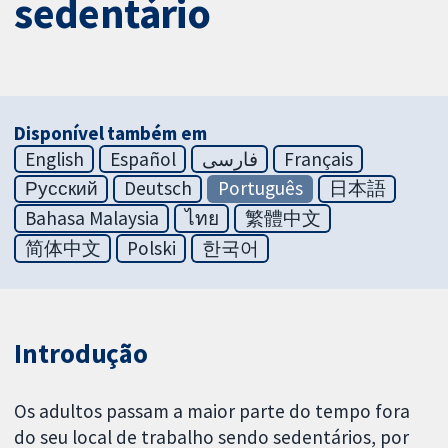
sedentário
Disponível também em
English
Español
فارسی
Français
Русский
Deutsch
Português
日本語
Bahasa Malaysia
ไทย
繁體中文
简体中文
Polski
한국어
Introdução
Os adultos passam a maior parte do tempo fora
do seu local de trabalho sendo sedentários, por