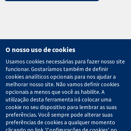
O nosso uso de cookies
Usamos cookies necessárias para fazer nosso site
funcionar. Gostaríamos também de definir
11-13 Cavendish
Contato
cookies analíticos opcionais para nos ajudar a
Square
Notícias
melhorar nosso site. Não vamos definir cookies
Evidências
Londres
Assessoria de
confiáveis.
W1G 0AN
imprensa
opcionais a menos que você as habilite. A
Decisões
Reino Unido
Sobre nós
utilização desta ferramenta irá colocar uma
informadas.
Emprego
cookie no seu dispositivo para lembrar as suas
Melhor saúde.
Cochrane
preferências. Você sempre pode alterar suas
Library
preferências de cookies a qualquer momento
clicando no link 'Configurações de cookies' no