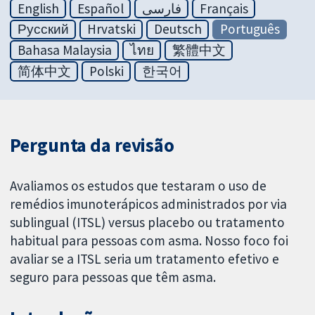
English
Español
فارسی
Français
Русский
Hrvatski
Deutsch
Português
Bahasa Malaysia
ไทย
繁體中文
简体中文
Polski
한국어
Pergunta da revisão
Avaliamos os estudos que testaram o uso de
remédios imunoterápicos administrados por via
sublingual (ITSL) versus placebo ou tratamento
habitual para pessoas com asma. Nosso foco foi
avaliar se a ITSL seria um tratamento efetivo e
seguro para pessoas que têm asma.