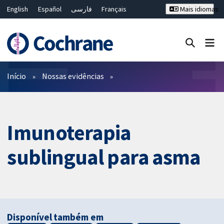
English
Español
فارسی
Français
Mais idiomas
Русский
Hrvatski
Deutsch
Bahasa Malaysia
ไทย
繁體中文
简体中文
Close search ✖
Filtros
Início
Nossas evidências
Imunoterapia
sublingual para asma
Disponível também em