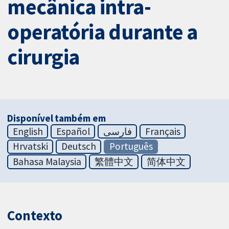
mecânica intra-
operatória durante a
cirurgia
Disponível também em
English
Español
فارسی
Français
Hrvatski
Deutsch
Português
Bahasa Malaysia
繁體中文
简体中文
Contexto