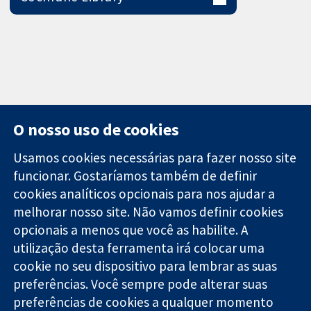
O nosso uso de cookies
Usamos cookies necessárias para fazer nosso site
funcionar. Gostaríamos também de definir
11-13 Cavendish
Contato
cookies analíticos opcionais para nos ajudar a
Square
Notícias
melhorar nosso site. Não vamos definir cookies
Evidências
Londres
Assessoria de
confiáveis.
W1G 0AN
imprensa
opcionais a menos que você as habilite. A
Decisões
Reino Unido
Sobre nós
utilização desta ferramenta irá colocar uma
informadas.
Emprego
cookie no seu dispositivo para lembrar as suas
Melhor saúde.
Cochrane
preferências. Você sempre pode alterar suas
Library
preferências de cookies a qualquer momento