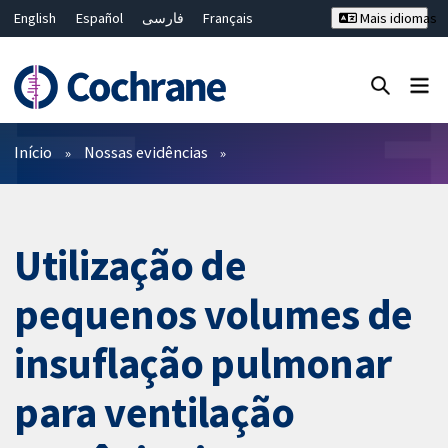
English
Español
فارسی
Français
Mais idiomas
Русский
Hrvatski
Deutsch
Bahasa Malaysia
ไทย
繁體中文
简体中文
Close search ✖
Filtros
Início
Nossas evidências
Utilização de
pequenos volumes de
insuflação pulmonar
para ventilação