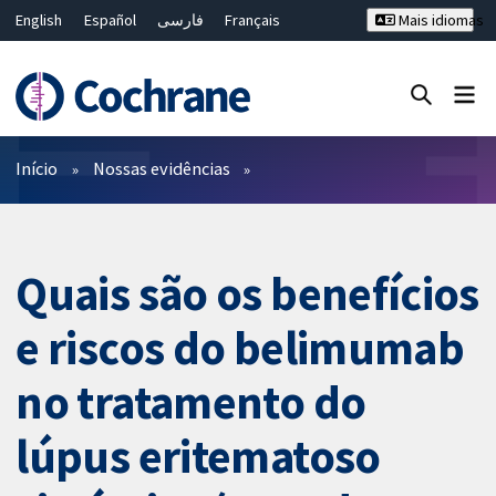
English
Español
فارسی
Français
Mais idiomas
Русский
Hrvatski
Deutsch
Bahasa Malaysia
ไทย
繁體中文
简体中文
Close search ✖
Filtros
Início
Nossas evidências
Quais são os benefícios
e riscos do belimumab
no tratamento do
lúpus eritematoso