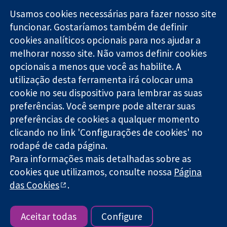
Usamos cookies necessárias para fazer nosso site
funcionar. Gostaríamos também de definir
11-13 Cavendish
Contato
cookies analíticos opcionais para nos ajudar a
Square
Notícias
melhorar nosso site. Não vamos definir cookies
Evidências
Londres
Assessoria de
confiáveis.
opcionais a menos que você as habilite. A
W1G 0AN
imprensa
Decisões
Reino Unido
Sobre nós
utilização desta ferramenta irá colocar uma
informadas.
Emprego
cookie no seu dispositivo para lembrar as suas
Melhor saúde.
Cochrane
preferências. Você sempre pode alterar suas
Library
preferências de cookies a qualquer momento
clicando no link 'Configurações de cookies' no
rodapé de cada página.
A Cochrane Collaboration é uma organização sem fins lucrativos
Para informações mais detalhadas sobre as
(caridade nº 1045921) e uma empresa limitada por garantia (nº
cookies que utilizamos, consulte nossa
Página
03044323) registrada na Inglaterra e no País de Gales.
das Cookies
.
Copyright © 2026 The Cochrane Collaboration
Termos e condições do site
|
Aviso legal
|
Privacidade
|
Política
de cookies
|
Configuração de cookies
Aceitar todas
Configure