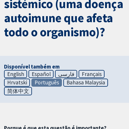
sistémico (uma doença
autoimune que afeta
todo o organismo)?
Disponível também em
English
Español
فارسی
Français
Hrvatski
Português
Bahasa Malaysia
简体中文
Porque é que esta questão é importante?