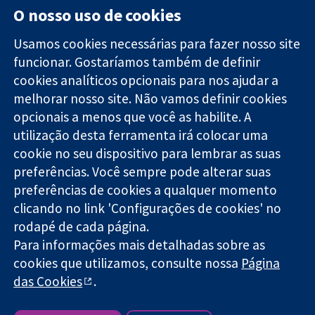
O nosso uso de cookies
Usamos cookies necessárias para fazer nosso site
funcionar. Gostaríamos também de definir
11-13 Cavendish
Contato
cookies analíticos opcionais para nos ajudar a
Square
Notícias
melhorar nosso site. Não vamos definir cookies
Evidências
Londres
Assessoria de
confiáveis.
opcionais a menos que você as habilite. A
W1G 0AN
imprensa
Decisões
Reino Unido
Sobre nós
utilização desta ferramenta irá colocar uma
informadas.
Emprego
cookie no seu dispositivo para lembrar as suas
Melhor saúde.
Cochrane
preferências. Você sempre pode alterar suas
Library
preferências de cookies a qualquer momento
clicando no link 'Configurações de cookies' no
rodapé de cada página.
A Cochrane Collaboration é uma organização sem fins lucrativos
Para informações mais detalhadas sobre as
(caridade nº 1045921) e uma empresa limitada por garantia (nº
cookies que utilizamos, consulte nossa
Página
03044323) registrada na Inglaterra e no País de Gales.
das Cookies
.
Copyright © 2026 The Cochrane Collaboration
Termos e condições do site
|
Aviso legal
|
Privacidade
|
Política