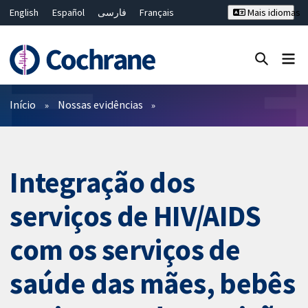
English
Español
فارسی
Français
Mais idiomas
Русский
Hrvatski
Deutsch
Bahasa Malaysia
ไทย
繁體中文
简体中文
Close search ✖
Filtros
Início
Nossas evidências
Integração dos
serviços de HIV/AIDS
com os serviços de
saúde das mães, bebês