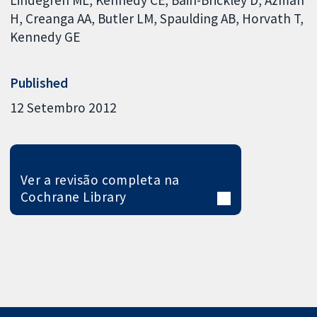
Lindegren ML
Kennedy CE
Bain-Brickley D
Azman
H
Creanga AA
Butler LM
Spaulding AB
Horvath T
Kennedy GE
Published
12 Setembro 2012
Ver a revisão completa na
Cochrane Library