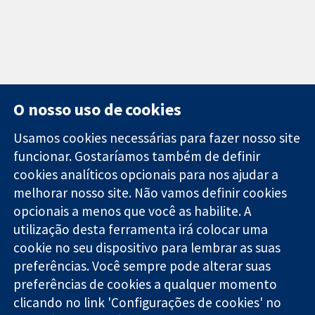
O nosso uso de cookies
Usamos cookies necessárias para fazer nosso site
funcionar. Gostaríamos também de definir
11-13 Cavendish
Contato
cookies analíticos opcionais para nos ajudar a
Square
Notícias
melhorar nosso site. Não vamos definir cookies
Evidências
Londres
Assessoria de
confiáveis.
opcionais a menos que você as habilite. A
W1G 0AN
imprensa
Decisões
Reino Unido
Sobre nós
utilização desta ferramenta irá colocar uma
informadas.
Emprego
cookie no seu dispositivo para lembrar as suas
Melhor saúde.
Cochrane
preferências. Você sempre pode alterar suas
Library
preferências de cookies a qualquer momento
clicando no link 'Configurações de cookies' no