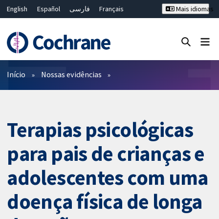
English
Español
فارسی
Français
Mais idiomas
Русский
Hrvatski
Deutsch
Bahasa Malaysia
ไทย
繁體中文
简体中文
Close search ✖
Filtros
Início
Nossas evidências
Terapias psicológicas
para pais de crianças e
adolescentes com uma
doença física de longa