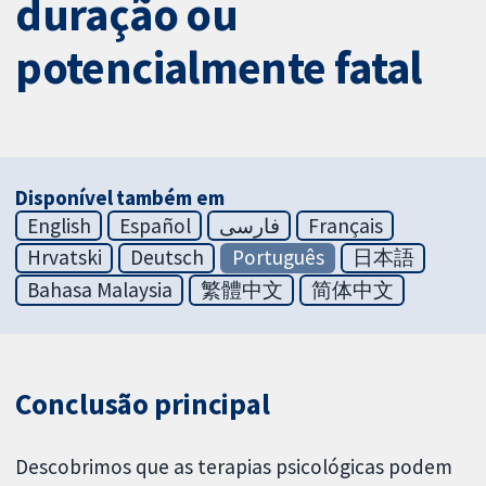
duração ou
potencialmente fatal
Disponível também em
English
Español
فارسی
Français
Hrvatski
Deutsch
Português
日本語
Bahasa Malaysia
繁體中文
简体中文
Conclusão principal
Descobrimos que as terapias psicológicas podem