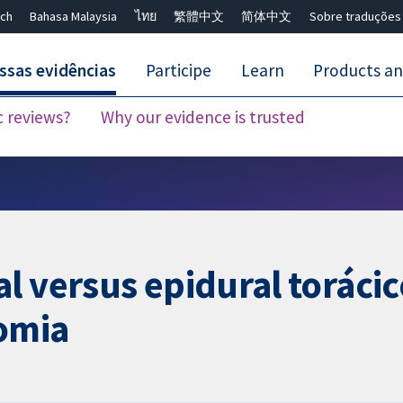
ch
Bahasa Malaysia
ไทย
繁體中文
简体中文
Sobre traduções
ssas evidências
Participe
Learn
Products an
c reviews?
Why our evidence is trusted
Close search ✖
l versus epidural toráci
omia