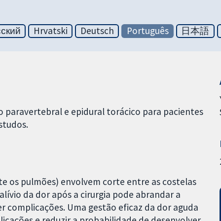
сский
Hrvatski
Deutsch
Português
日本語
o paravertebral e epidural torácico para pacientes
studos.
nte os pulmões) envolvem corte entre as costelas
lívio da dor após a cirurgia pode abrandar a
er complicações. Uma gestão eficaz da dor aguda
icações e reduzir a probabilidade de desenvolver