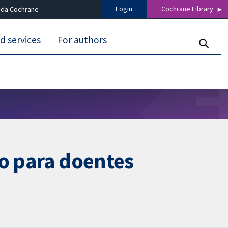
Login
Cochrane Library
 da Cochrane
d services
For authors
co para doentes