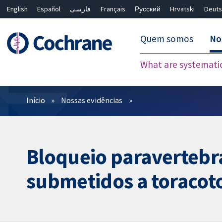
English
Español
فارسی
Français
Русский
Hrvatski
Deuts
Quem somos
No
What are systemati
Filtros
Início
Nossas evidências
Bloqueio paravertebra
submetidos a toracot