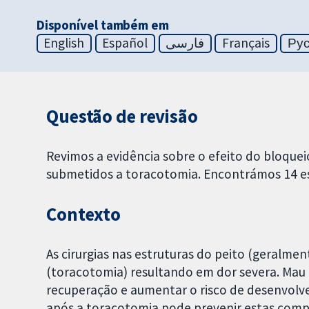
Disponível também em
English
Español
فارسی
Français
Ру
Questão de revisão
Revimos a evidência sobre o efeito do bloquei
submetidos a toracotomia. Encontrámos 14 e
Contexto
As cirurgias nas estruturas do peito (geralme
(toracotomia) resultando em dor severa. Mau a
recuperação e aumentar o risco de desenvolv
após a toracotomia pode prevenir estas compl