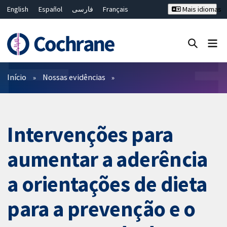
English
Español
فارسی
Français
Mais idiomas
Русский
Hrvatski
Deutsch
Bahasa Malaysia
ไทย
繁體中文
简体中文
Close search ✖
Filtros
Início
Nossas evidências
Intervenções para
aumentar a aderência
a orientações de dieta
para a prevenção e o