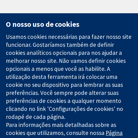
O nosso uso de cookies
Usamos cookies necessárias para fazer nosso site
funcionar. Gostaríamos também de definir
11-13 Cavendish
Contato
cookies analíticos opcionais para nos ajudar a
Square
Notícias
melhorar nosso site. Não vamos definir cookies
Evidências
Londres
Assessoria de
confiáveis.
W1G 0AN
imprensa
opcionais a menos que você as habilite. A
Decisões
Reino Unido
Sobre nós
utilização desta ferramenta irá colocar uma
informadas.
Emprego
cookie no seu dispositivo para lembrar as suas
Melhor saúde.
Cochrane
preferências. Você sempre pode alterar suas
Library
preferências de cookies a qualquer momento
clicando no link 'Configurações de cookies' no
rodapé de cada página.
A Cochrane Collaboration é uma organização sem fins lucrativos
Para informações mais detalhadas sobre as
(caridade nº 1045921) e uma empresa limitada por garantia (nº
03044323) registrada na Inglaterra e no País de Gales.
cookies que utilizamos, consulte nossa
Página