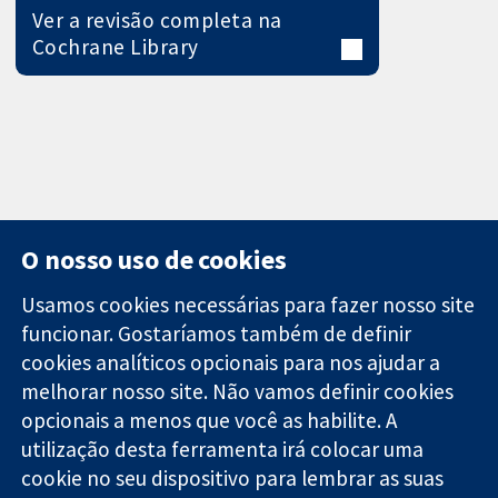
Ver a revisão completa na
Cochrane Library
O nosso uso de cookies
Usamos cookies necessárias para fazer nosso site
funcionar. Gostaríamos também de definir
11-13 Cavendish
Contato
cookies analíticos opcionais para nos ajudar a
Square
Notícias
melhorar nosso site. Não vamos definir cookies
Evidências
Londres
Assessoria de
confiáveis.
W1G 0AN
imprensa
opcionais a menos que você as habilite. A
Decisões
Reino Unido
Sobre nós
utilização desta ferramenta irá colocar uma
informadas.
Emprego
cookie no seu dispositivo para lembrar as suas
Melhor saúde.
Cochrane