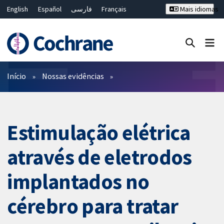
English
Español
فارسی
Français
Mais idiomas
Русский
Hrvatski
Deutsch
Bahasa Malaysia
ไทย
繁體中文
简体中文
Close search ✖
Filtros
Início
Nossas evidências
Estimulação elétrica
através de eletrodos
implantados no
cérebro para tratar