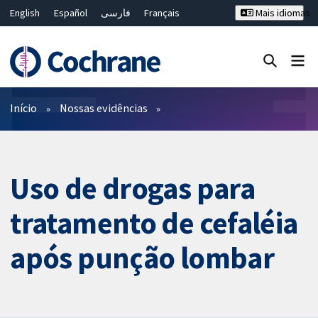
English
Español
فارسی
Français
Mais idiomas
Русский
Hrvatski
Deutsch
Bahasa Malaysia
ไทย
繁體中文
简体中文
Close search ✖
Filtros
Início
Nossas evidências
Uso de drogas para
tratamento de cefaléia
após punção lombar