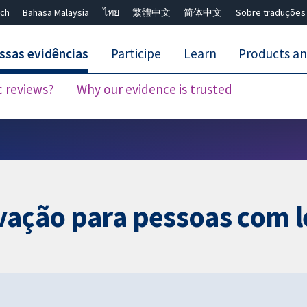
ch
Bahasa Malaysia
ไทย
繁體中文
简体中文
Sobre traduções
ssas evidências
Participe
Learn
Products an
c reviews?
Why our evidence is trusted
Close search ✖
rvação para pessoas com 