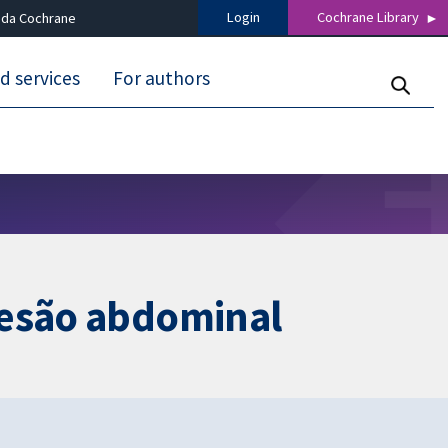
Login
Cochrane Library
 da Cochrane
d services
For authors
lesão abdominal