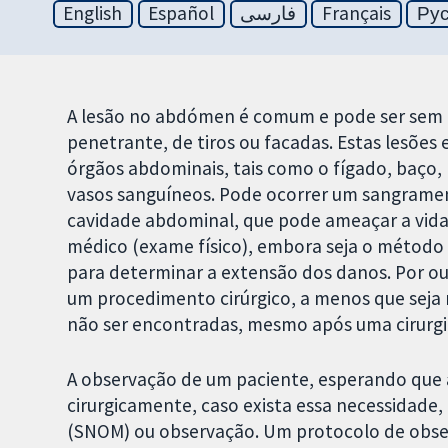
English
Español
فارسی
Français
Ру
A lesão no abdómen é comum e pode ser sem c
penetrante, de tiros ou facadas. Estas lesõe
órgãos abdominais, tais como o fígado, baço, r
vasos sanguíneos. Pode ocorrer um sangrame
cavidade abdominal, que pode ameaçar a vida
médico (exame físico), embora seja o método m
para determinar a extensão dos danos. Por ou
um procedimento cirúrgico, a menos que seja 
não ser encontradas, mesmo após uma cirurgi
A observação de um paciente, esperando que a
cirurgicamente, caso exista essa necessidade
(SNOM) ou observação. Um protocolo de obse