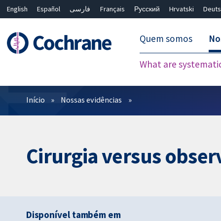
English
Español
فارسی
Français
Русский
Hrvatski
Deuts
Quem somos
No
What are systemati
Filtros
Início
Nossas evidências
Cirurgia versus obse
Disponível também em