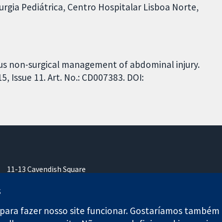
rgia Pediátrica, Centro Hospitalar Lisboa Norte,
rsus non-surgical management of abdominal injury.
 Issue 11. Art. No.: CD007383. DOI:
11-13 Cavendish Square
Londres
s
W1G 0AN
Reino Unido
para fazer nosso site funcionar. Gostaríamos também d