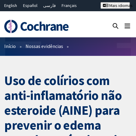
English
Español
فارسی
Français
Mais idiomas
Русский
Hrvatski
Deutsch
Bahasa Malaysia
ไทย
繁體中文
简体中文
Close search ✖
Filtros
Início
Nossas evidências
Uso de colírios com
anti-inflamatório não
esteroide (AINE) para
prevenir o edema