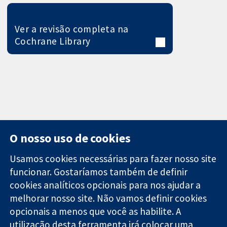
Ver a revisão completa na
Cochrane Library
O nosso uso de cookies
Usamos cookies necessárias para fazer nosso site
funcionar. Gostaríamos também de definir
11-13 Cavendish
Contato
cookies analíticos opcionais para nos ajudar a
Square
Notícias
melhorar nosso site. Não vamos definir cookies
Evidências
Londres
Assessoria de
confiáveis.
opcionais a menos que você as habilite. A
W1G 0AN
imprensa
Decisões
Reino Unido
Sobre nós
utilização desta ferramenta irá colocar uma