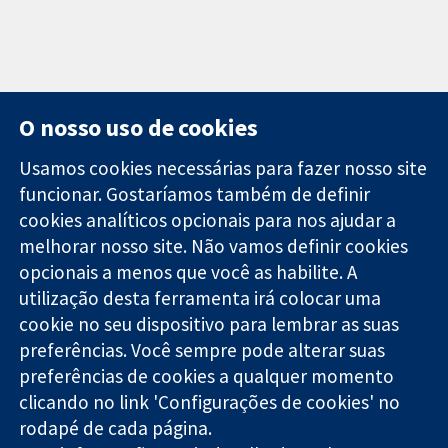
O nosso uso de cookies
Usamos cookies necessárias para fazer nosso site
funcionar. Gostaríamos também de definir
11-13 Cavendish
Contato
cookies analíticos opcionais para nos ajudar a
Square
Notícias
melhorar nosso site. Não vamos definir cookies
Evidências
Londres
Assessoria de
confiáveis.
opcionais a menos que você as habilite. A
W1G 0AN
imprensa
Decisões
Reino Unido
Sobre nós
utilização desta ferramenta irá colocar uma
informadas.
Emprego
cookie no seu dispositivo para lembrar as suas
Melhor saúde.
Cochrane
preferências. Você sempre pode alterar suas
Library
preferências de cookies a qualquer momento
clicando no link 'Configurações de cookies' no
rodapé de cada página.
A Cochrane Collaboration é uma organização sem fins lucrativos