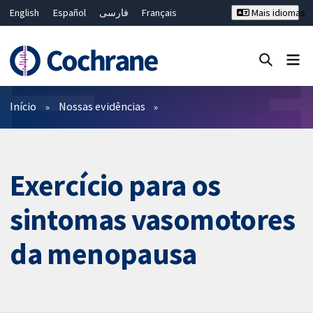
English
Español
فارسی
Français
Mais idiomas
Русский
Hrvatski
Deutsch
Bahasa Malaysia
ไทย
繁體中文
简体中文
Close search ✖
Filtros
Início
Nossas evidências
Exercício para os
sintomas vasomotores
da menopausa