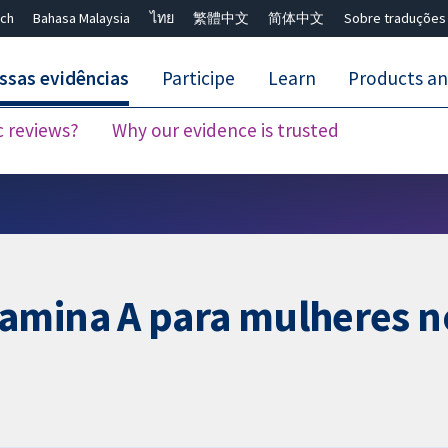
ch
Bahasa Malaysia
ไทย
繁體中文
简体中文
Sobre traduções
ssas evidências
Participe
Learn
Products an
c reviews?
Why our evidence is trusted
Close search ✖
amina A para mulheres n