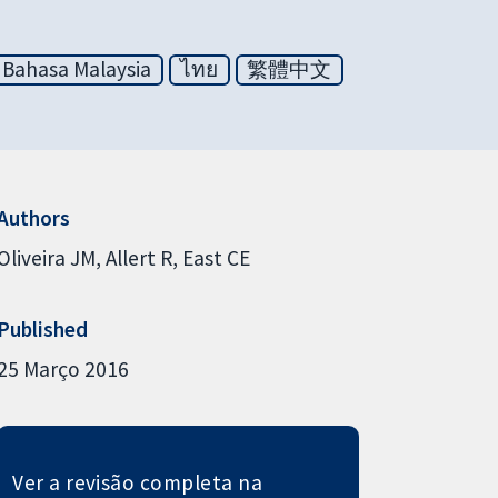
Bahasa Malaysia
ไทย
繁體中文
Authors
Oliveira JM
Allert R
East CE
Published
25 Março 2016
Ver a revisão completa na