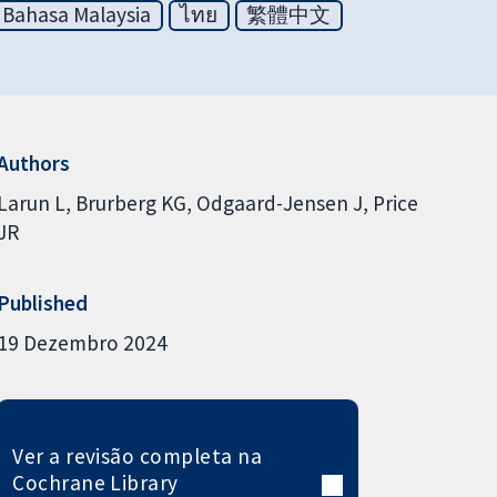
Bahasa Malaysia
ไทย
繁體中文
Authors
Larun L
Brurberg KG
Odgaard-Jensen J
Price
JR
Published
19 Dezembro 2024
Ver a revisão completa na
Cochrane Library