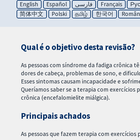
English
Español
فارسی
Français
Ру
简体中文
Polski
தமிழ்
한국어
Român
Qual é o objetivo desta revisão?
As pessoas com síndrome da fadiga crônica têm
dores de cabeça, problemas de sono, e dificu
Esses sintomas causam incapacidade e sofrimen
Queríamos saber se a terapia com exercícios 
crônica (encefalomielite miálgica).
Principais achados
As pessoas que fazem terapia com exercícios