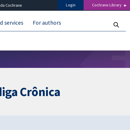
Login
Cochrane Library
 da Cochrane
d services
For authors
diga Crônica