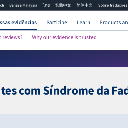
ch
Bahasa Malaysia
ไทย
繁體中文
简体中文
Sobre traduções
ssas evidências
Participe
Learn
Products an
c reviews?
Why our evidence is trusted
Close search ✖
ntes com Síndrome da Fa