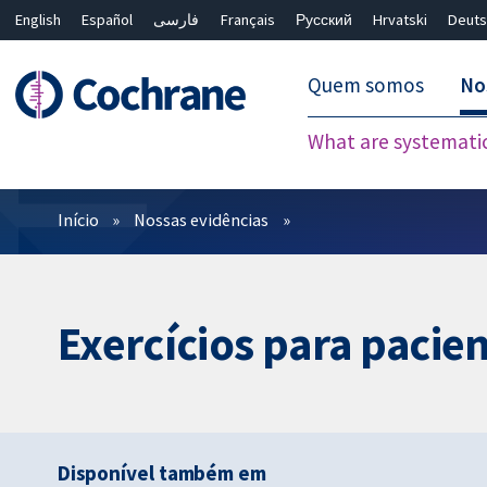
English
Español
فارسی
Français
Русский
Hrvatski
Deuts
Quem somos
No
What are systemati
Filtros
Início
Nossas evidências
Exercícios para pacie
Disponível também em