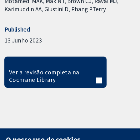
Motamedi MAK
Mak NT
Brown CJ
Raval MJ
Karimuddin AA
Giustini D
Phang PTerry
Published
13 Junho 2023
Ver a revisão completa na
Cochrane Library
O nosso uso de cookies