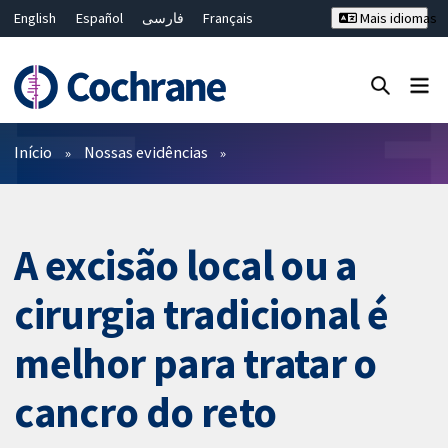
English
Español
فارسی
Français
Mais idiomas
Русский
Hrvatski
Deutsch
Bahasa Malaysia
ไทย
繁體中文
简体中文
Close search ✖
Filtros
Início
Nossas evidências
A excisão local ou a
cirurgia tradicional é
melhor para tratar o
cancro do reto