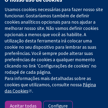
Usamos cookies necessárias para fazer nosso site
funcionar. Gostaríamos também de definir
11-13 Cavendish
Contato
cookies analíticos opcionais para nos ajudar a
Square
Notícias
melhorar nosso site. Não vamos definir cookies
Evidências
Londres
Assessoria de
confiáveis.
opcionais a menos que você as habilite. A
W1G 0AN
imprensa
Decisões
Reino Unido
Sobre nós
utilização desta ferramenta irá colocar uma
informadas.
Emprego
cookie no seu dispositivo para lembrar as suas
Melhor saúde.
Cochrane
preferências. Você sempre pode alterar suas
Library
preferências de cookies a qualquer momento
clicando no link 'Configurações de cookies' no
rodapé de cada página.
A Cochrane Collaboration é uma organização sem fins lucrativos
Para informações mais detalhadas sobre as
(caridade nº 1045921) e uma empresa limitada por garantia (nº
03044323) registrada na Inglaterra e no País de Gales.
cookies que utilizamos, consulte nossa
Página
das Cookies
.
Copyright © 2026 The Cochrane Collaboration
Termos e condições do site
|
Aviso legal
|
Privacidade
|
Política
de cookies
|
Configuração de cookies
Aceitar todas
Configure