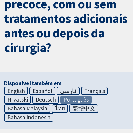
precoce, com ou sem
tratamentos adicionais
antes ou depois da
cirurgia?
Disponível também em
English
Español
فارسی
Français
Hrvatski
Deutsch
Português
Bahasa Malaysia
ไทย
繁體中文
Bahasa Indonesia