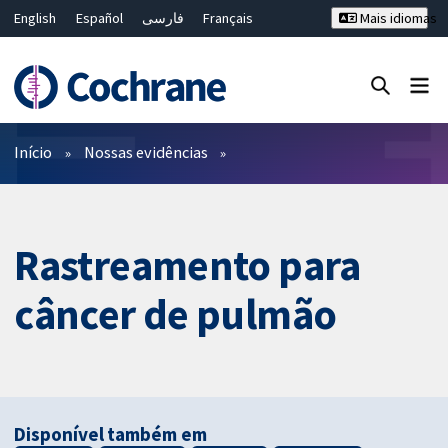
English
Español
فارسی
Français
Mais idiomas
Русский
Hrvatski
Deutsch
Bahasa Malaysia
ไทย
繁體中文
简体中文
Close search ✖
Filtros
Início
Nossas evidências
Rastreamento para
câncer de pulmão
Disponível também em