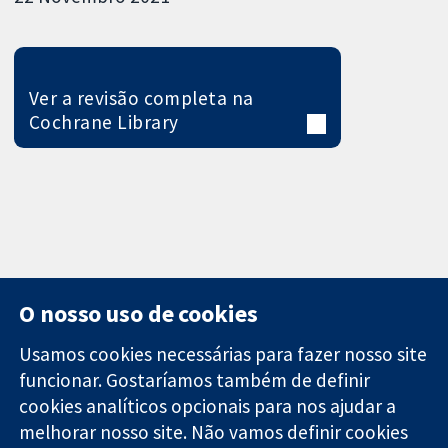
Ver a revisão completa na
Cochrane Library
O nosso uso de cookies
Usamos cookies necessárias para fazer nosso site
funcionar. Gostaríamos também de definir
11-13 Cavendish
Contato
cookies analíticos opcionais para nos ajudar a
Square
Notícias
melhorar nosso site. Não vamos definir cookies
Evidências
Londres
Assessoria de