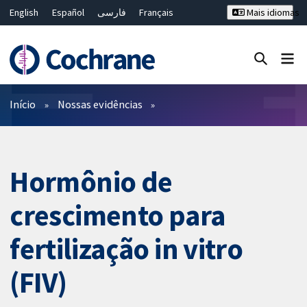
English
Español
فارسی
Français
Mais idiomas
Русский
Hrvatski
Deutsch
Bahasa Malaysia
ไทย
繁體中文
简体中文
Close search ✖
Filtros
Início
Nossas evidências
Hormônio de
crescimento para
fertilização in vitro
(FIV)