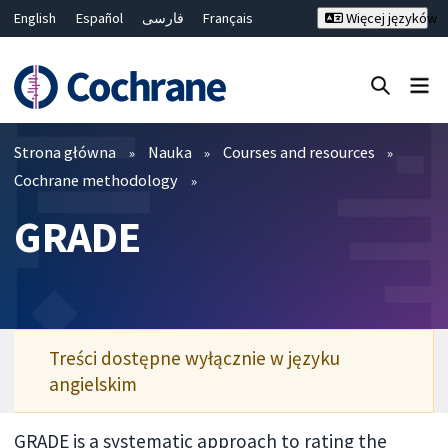
English
Español
فارسی
Français
Więcej języków
Русский
Hrvatski
Deutsch
Bahasa Malaysia
ไทย
繁體中文
简体中文
Close search ✖
Filtry
Strona główna
Nauka
Courses and resources
Cochrane methodology
GRADE
Treści dostępne wyłącznie w języku
angielskim
GRADE is a systematic approach to rating the