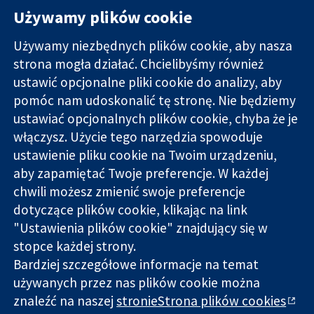
Używamy plików cookie
Używamy niezbędnych plików cookie, aby nasza
strona mogła działać. Chcielibyśmy również
11-13 Cavendish
Kontakt
ustawić opcjonalne pliki cookie do analizy, aby
Square
Nowości
pomóc nam udoskonalić tę stronę. Nie będziemy
Wiarygodne dane
Londyn
Biuro
ustawiać opcjonalnych plików cookie, chyba że je
naukowe.
W1G 0AN
prasowe
Świadome
włączysz. Użycie tego narzędzia spowoduje
Wielka Brytania
O nas
decyzje.
Praca
ustawienie pliku cookie na Twoim urządzeniu,
Lepsze zdrowie.
Cochrane
aby zapamiętać Twoje preferencje. W każdej
Library
chwili możesz zmienić swoje preferencje
dotyczące plików cookie, klikając na link
"Ustawienia plików cookie" znajdujący się w
Cochrane Collaboration to organizacja charytatywna (nr
stopce każdej strony.
1045921) i spółka z ograniczoną odpowiedzialnością (nr
Bardziej szczegółowe informacje na temat
03044323) zarejestrowana w Anglii i Walii. Numer rejestracyjny
VAT GB 718
używanych przez nas plików cookie można
znaleźć na naszej
stronieStrona plików cookies
Copyright © 2026 The Cochrane Collaboration