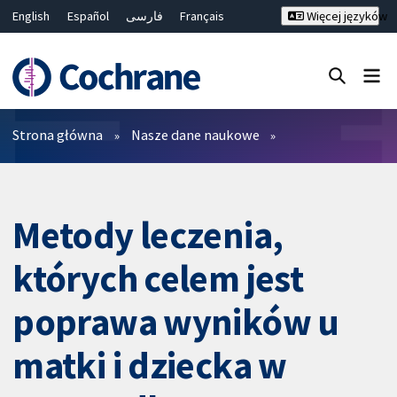
English
Español
فارسی
Français
Więcej języków
Русский
Hrvatski
Deutsch
Bahasa Malaysia
ไทย
繁體中文
简体中文
Close search ✖
Filtry
Strona główna
Nasze dane naukowe
Metody leczenia,
których celem jest
poprawa wyników u
matki i dziecka w