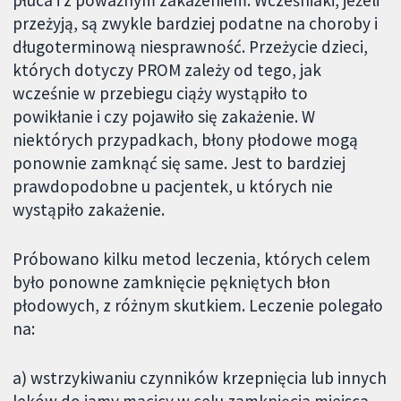
płuca i z poważnym zakażeniem. Wcześniaki, jeżeli
przeżyją, są zwykle bardziej podatne na choroby i
długoterminową niesprawność. Przeżycie dzieci,
których dotyczy PROM zależy od tego, jak
wcześnie w przebiegu ciąży wystąpiło to
powikłanie i czy pojawiło się zakażenie. W
niektórych przypadkach, błony płodowe mogą
ponownie zamknąć się same. Jest to bardziej
prawdopodobne u pacjentek, u których nie
wystąpiło zakażenie.
Próbowano kilku metod leczenia, których celem
było ponowne zamknięcie pękniętych błon
płodowych, z różnym skutkiem. Leczenie polegało
na:
a) wstrzykiwaniu czynników krzepnięcia lub innych
leków do jamy macicy w celu zamknięcia miejsca