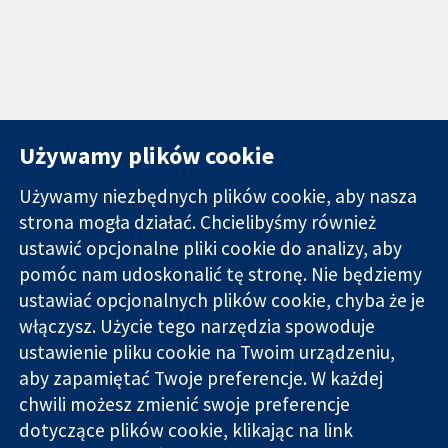
Używamy plików cookie
Używamy niezbędnych plików cookie, aby nasza
strona mogła działać. Chcielibyśmy również
11-13 Cavendish
Kontakt
ustawić opcjonalne pliki cookie do analizy, aby
Square
Nowości
pomóc nam udoskonalić tę stronę. Nie będziemy
Wiarygodne dane
Londyn
Biuro
ustawiać opcjonalnych plików cookie, chyba że je
naukowe.
W1G 0AN
prasowe
Świadome
włączysz. Użycie tego narzędzia spowoduje
Wielka Brytania
O nas
decyzje.
Praca
ustawienie pliku cookie na Twoim urządzeniu,
Lepsze zdrowie.
Cochrane
aby zapamiętać Twoje preferencje. W każdej
Library
chwili możesz zmienić swoje preferencje
dotyczące plików cookie, klikając na link