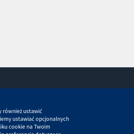
Kontakt
Nowości
Biuro prasowe
y również ustawić
O nas
dziemy ustawiać opcjonalnych
Praca
liku cookie na Twoim
Cochrane Library