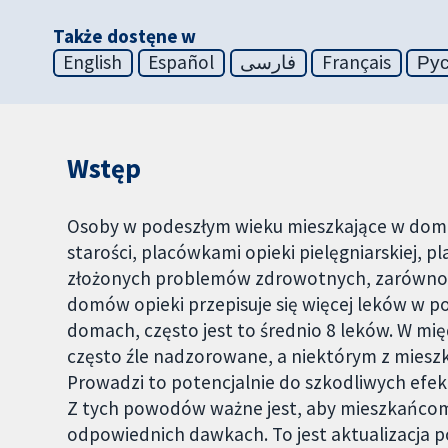
Także dostęne w
English
Español
فارسی
Français
Ру
Wstęp
Osoby w podeszłym wieku mieszkające w dom
starości, placówkami opieki pielęgniarskiej,
złożonych problemów zdrowotnych, zarówno f
domów opieki przepisuje się więcej leków w 
domach, często jest to średnio 8 leków. W mi
często źle nadzorowane, a niektórym z miesz
Prowadzi to potencjalnie do szkodliwych efekt
Z tych powodów ważne jest, aby mieszkańco
odpowiednich dawkach. To jest aktualizacja p