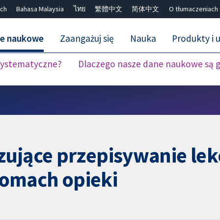
ch
Bahasa Malaysia
ไทย
繁體中文
简体中文
O tłumaczeniach
ne naukowe
Zaangażuj się
Nauka
Produkty i u
 systematyczne?
Dlaczego nasze dane naukowe są 
Close search ✖
zujące przepisywanie le
omach opieki