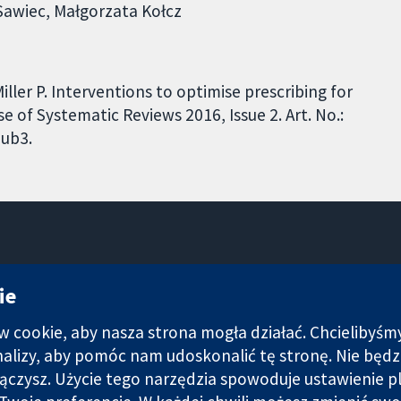
 Sawiec, Małgorzata Kołcz
ller P. Interventions to optimise prescribing for
 of Systematic Reviews 2016, Issue 2. Art. No.:
ub3.
11-13 Cavendish Square
ie
Londyn
W1G 0AN
cookie, aby nasza strona mogła działać. Chcielibyśm
Wielka Brytania
analizy, aby pomóc nam udoskonalić tę stronę. Nie bę
łączysz. Użycie tego narzędzia spowoduje ustawienie p