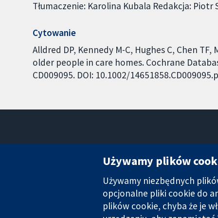
Tłumaczenie: Karolina Kubala Redakcja: Piotr
Cytowanie
Alldred DP, Kennedy M-C, Hughes C, Chen TF, Mi
older people in care homes. Cochrane Database
CD009095. DOI: 10.1002/14651858.CD009095.p
Używamy plików cook
Używamy niezbędnych plików 
Wiarygodne dane naukowe.
Świadome decyzje.
opcjonalne pliki cookie do 
Lepsze zdrowie.
plików cookie, chyba że je w