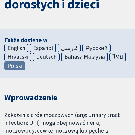
dorosłych i dzieci
Także dostęne w
English
Español
فارسی
Русский
Hrvatski
Deutsch
Bahasa Malaysia
ไทย
Polski
Wprowadzenie
Zakażenia dróg moczowych (ang: urinary tract
infection; UTI) mogą obejmować nerki,
moczowody, cewkę moczową lub pęcherz