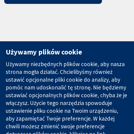
Używamy plików cookie
Używamy niezbędnych plików cookie, aby nasza
strona mogła działać. Chcielibyśmy również
11-13 Cavendish
Kontakt
ustawić opcjonalne pliki cookie do analizy, aby
Square
Nowości
pomóc nam udoskonalić tę stronę. Nie będziemy
Wiarygodne dane
Londyn
Biuro
ustawiać opcjonalnych plików cookie, chyba że je
naukowe.
W1G 0AN
prasowe
Świadome
włączysz. Użycie tego narzędzia spowoduje
Wielka Brytania
O nas
decyzje.
Praca
ustawienie pliku cookie na Twoim urządzeniu,
Lepsze zdrowie.
Cochrane
aby zapamiętać Twoje preferencje. W każdej
Library
chwili możesz zmienić swoje preferencje
dotyczące plików cookie, klikając na link