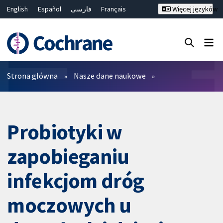
English
Español
فارسی
Français
Więcej języków
Русский
Hrvatski
Deutsch
Bahasa Malaysia
ไทย
繁體中文
简体中文
Close search ✖
Filtry
Strona główna
Nasze dane naukowe
Probiotyki w
zapobieganiu
infekcjom dróg
moczowych u