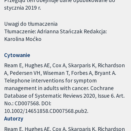
stycznia 2019 r.
Uwagi do tłumaczenia
Tłumaczenie: Adrianna Stańczak Redakcja:
Karolina Moćko
Cytowanie
Ream E, Hughes AE, Cox A, Skarparis K, Richardson
A, Pedersen VH, Wiseman T, Forbes A, Bryant A.
Telephone interventions for symptom
management in adults with cancer. Cochrane
Database of Systematic Reviews 2020, Issue 6. Art.
No.: CD007568. DOI:
10.1002/14651858.CD007568.pub2.
Autorzy
Ream E
Hughes AE
Cox A
Skarparis K
Richardson