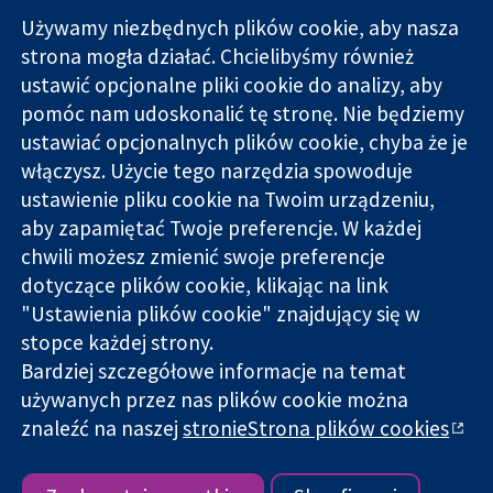
Używamy niezbędnych plików cookie, aby nasza
strona mogła działać. Chcielibyśmy również
11-13 Cavendish
Kontakt
ustawić opcjonalne pliki cookie do analizy, aby
Square
Nowości
pomóc nam udoskonalić tę stronę. Nie będziemy
Wiarygodne dane
Londyn
Biuro
ustawiać opcjonalnych plików cookie, chyba że je
naukowe.
W1G 0AN
prasowe
Świadome
Wielka Brytania
O nas
włączysz. Użycie tego narzędzia spowoduje
decyzje.
Praca
ustawienie pliku cookie na Twoim urządzeniu,
Lepsze zdrowie.
Cochrane
aby zapamiętać Twoje preferencje. W każdej
Library
chwili możesz zmienić swoje preferencje
dotyczące plików cookie, klikając na link
"Ustawienia plików cookie" znajdujący się w
Cochrane Collaboration to organizacja charytatywna (nr
stopce każdej strony.
1045921) i spółka z ograniczoną odpowiedzialnością (nr
Bardziej szczegółowe informacje na temat
03044323) zarejestrowana w Anglii i Walii. Numer rejestracyjny
VAT GB 718
używanych przez nas plików cookie można
znaleźć na naszej
stronieStrona plików cookies
Copyright © 2026 The Cochrane Collaboration
Warunki korzystania ze strony internetowej
|
Informacje
prawne
|
Prywatność
|
Polityka plików cookies
|
Ustawienia