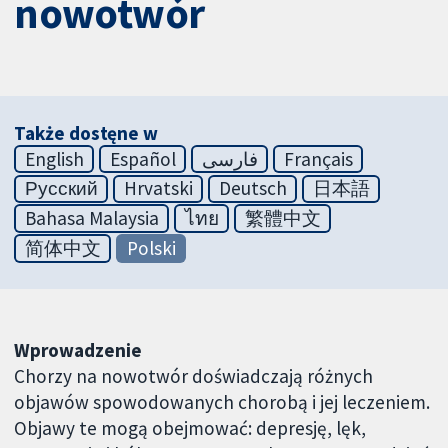
nowotwór
Także dostęne w
English
Español
فارسی
Français
Русский
Hrvatski
Deutsch
日本語
Bahasa Malaysia
ไทย
繁體中文
简体中文
Polski
Wprowadzenie
Chorzy na nowotwór doświadczają różnych
objawów spowodowanych chorobą i jej leczeniem.
Objawy te mogą obejmować: depresję, lęk,