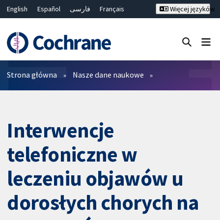
English
Español
فارسی
Français
Więcej języków
Русский
Hrvatski
Deutsch
Bahasa Malaysia
ไทย
繁體中文
简体中文
Close search ✖
Filtry
Strona główna
Nasze dane naukowe
Interwencje
telefoniczne w
leczeniu objawów u
dorosłych chorych na