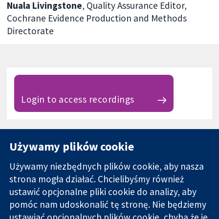
Nuala Livingstone
, Quality Assurance Editor,
Cochrane Evidence Production and Methods
Directorate
Login to access recordings
Używamy plików cookie
Używamy niezbędnych plików cookie, aby nasza
strona mogła działać. Chcielibyśmy również
11-13 Cavendish
Kontakt
ustawić opcjonalne pliki cookie do analizy, aby
Square
Nowości
pomóc nam udoskonalić tę stronę. Nie będziemy
Wiarygodne dane
Londyn
Biuro
ustawiać opcjonalnych plików cookie, chyba że je
naukowe.
W1G 0AN
prasowe