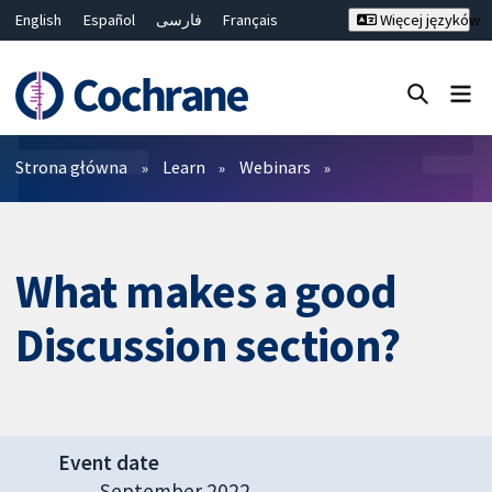
English
Español
فارسی
Français
Więcej języków
Русский
Hrvatski
Deutsch
Bahasa Malaysia
ไทย
繁體中文
简体中文
Close search ✖
Filtry
Strona główna
Learn
Webinars
What makes a good
Discussion section?
Event date
September 2022