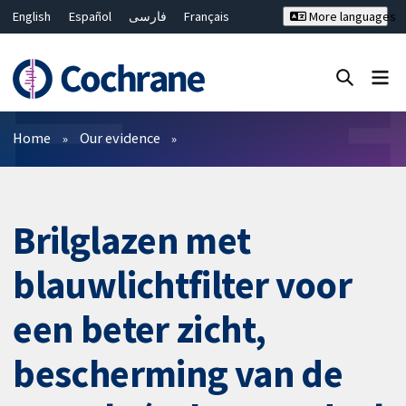
English
Español
فارسی
Français
More languages
Русский
Hrvatski
Deutsch
Bahasa Malaysia
ไทย
繁體中文
简体中文
Close search ✖
Filters
Home
Our evidence
Brilglazen met
blauwlichtfilter voor
een beter zicht,
bescherming van de