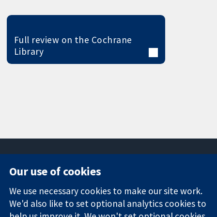
Full review on the Cochrane
Library
Our use of cookies
11-13 Cavendish
Contact us
We use necessary cookies to make our site work.
Square
News
Trusted
We'd also like to set optional analytics cookies to
London
Press office
evidence.
W1G 0AN
About us
help us improve it. We won't set optional cookies