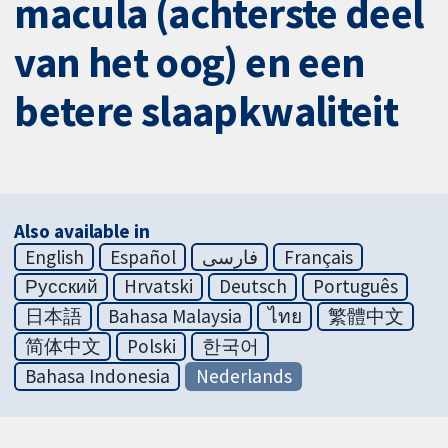
macula (achterste deel
van het oog) en een
betere slaapkwaliteit
Also available in
English
Español
فارسی
Français
Русский
Hrvatski
Deutsch
Português
日本語
Bahasa Malaysia
ไทย
繁體中文
简体中文
Polski
한국어
Bahasa Indonesia
Nederlands